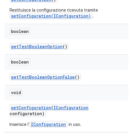
Restituisce la configurazione ricevuta tramite
setConfiguration(IConfiguration)
.
boolean
get
Test
Boolean
Option
()
boolean
get
Test
Boolean
Option
False
()
void
set
Configuration
(
IConfiguration
configuration)
IConfiguration
Inserisce l'
in uso.