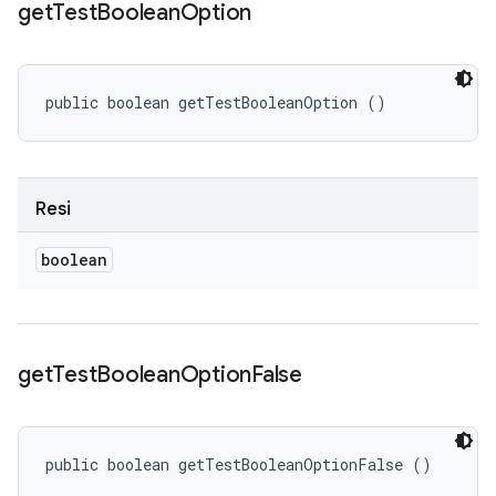
get
Test
Boolean
Option
public boolean getTestBooleanOption ()
Resi
boolean
get
Test
Boolean
Option
False
public boolean getTestBooleanOptionFalse ()