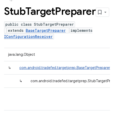
Stub
Target
Preparer
public class StubTargetPreparer
extends
BaseTargetPreparer
implements
IConfigurationReceiver
java.lang.Object
↳
com.android.tradefed.targetprep.BaseTargetPreparer
↳
com.android.tradefed.targetprep.StubTargetPre