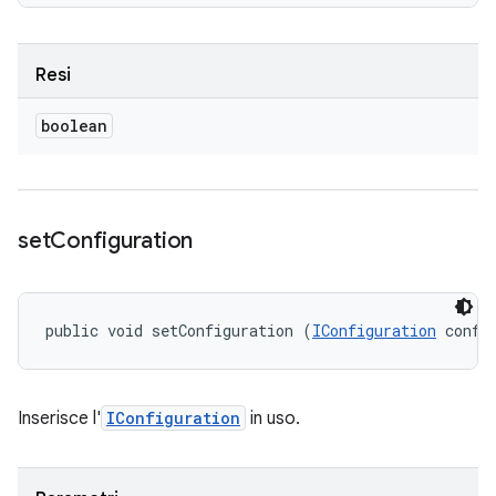
Resi
boolean
set
Configuration
public void setConfiguration (
IConfiguration
 confi
Inserisce l'
IConfiguration
in uso.