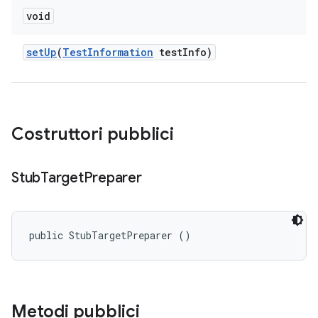
void
set
Up
(
Test
Information
test
Info)
Costruttori pubblici
Stub
Target
Preparer
public StubTargetPreparer ()
Metodi pubblici