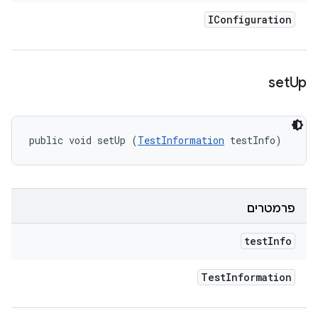
IConfiguration
set
Up
public void setUp (
TestInformation
 testInfo)
פרמטרים
test
Info
Test
Information