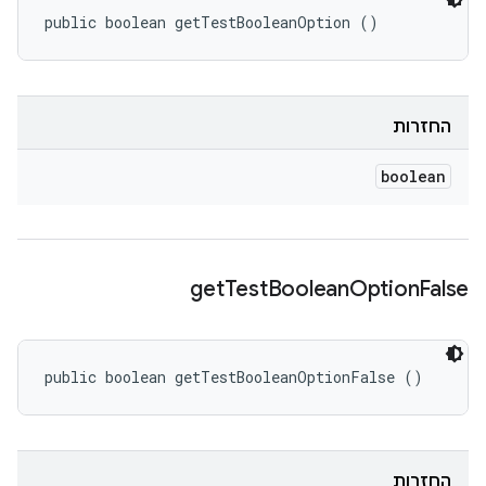
public boolean getTestBooleanOption ()
החזרות
boolean
get
Test
Boolean
Option
False
public boolean getTestBooleanOptionFalse ()
החזרות