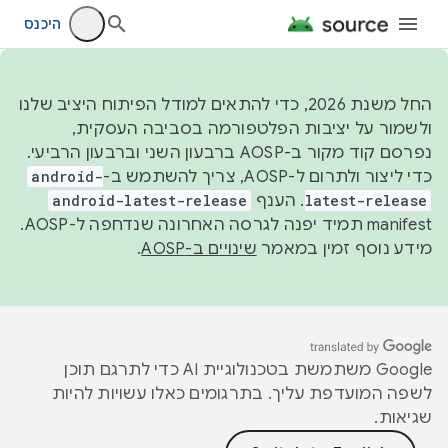
היכנס
החל משנת 2026, כדי להתאים למודל הפיתוח היציב שלנו
ולשמור על יציבות הפלטפורמה בסביבה העסקית,
נפרסם קוד מקור ב-AOSP ברבעון השני וברבעון הרביעי.
כדי ליצור ולתרום ל-AOSP, צריך להשתמש ב-
android-
latest-release
. הענף
android-latest-release
manifest תמיד יפנה לגרסה האחרונה שנדחפה ל-AOSP.
מידע נוסף זמין במאמר
שינויים ב-AOSP
.
‫Google משתמשת בטכנולוגיית AI כדי לתרגם תוכן
לשפה המועדפת עליך. בתרגומים כאלו עשויות להיות
שגיאות.