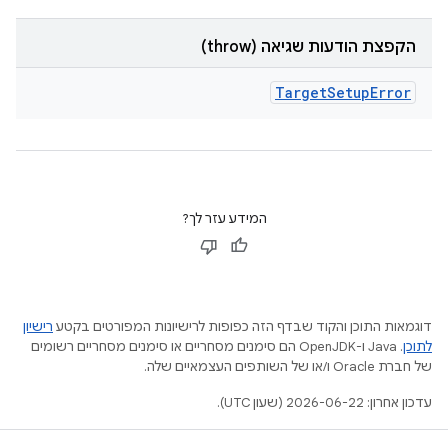
הקפצת הודעות שגיאה (throw)
Target
Setup
Error
המידע עזר לך?
דוגמאות התוכן והקוד שבדף הזה כפופות לרישיונות המפורטים בקטע
רישיון
לתוכן
.‏ Java ו-OpenJDK הם סימנים מסחריים או סימנים מסחריים רשומים
של חברת Oracle ו/או של השותפים העצמאיים שלה.
עדכון אחרון: 2026-06-22 (שעון UTC).