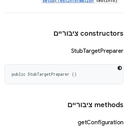
set
Up
(
Test
Information
test
Info)
‫constructors ציבוריים
Stub
Target
Preparer
public StubTargetPreparer ()
‫methods ציבוריים
get
Configuration