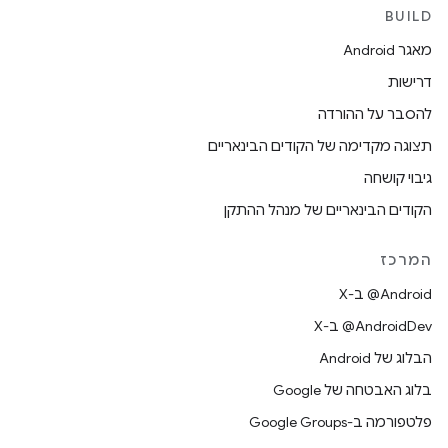
BUILD
מאגר Android
דרישות
להסבר על ההורדה
תצוגה מקדימה של הקודים הבינאריים
גיבוי קושחה
הקודים הבינאריים של מנהל ההתקן
המרכז
‫‎@Android ב-X
‫‎@AndroidDev ב-X
הבלוג של Android
בלוג האבטחה של Google
פלטפורמה ב-Google Groups