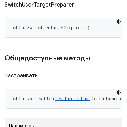
Switch
User
Target
Preparer
public SwitchUserTargetPreparer ()
Общедоступные методы
настраивать
public void setUp (
TestInformation
 testInformation
Параметры