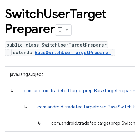
Switch
User
Target
Preparer
public class SwitchUserTargetPreparer
extends
BaseSwitchUserTargetPreparer
java.lang.Object
↳
com.android.tradefed.targetprep.BaseTargetPreparer
↳
com.android.tradefed.targetprep.BaseSwitchUse
↳
com.android.tradefed.targetprep.SwitchU