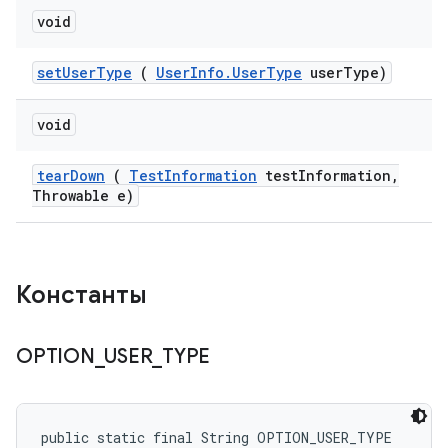
void
set
User
Type
(
User
Info
.
User
Type
user
Type)
void
tear
Down
(
Test
Information
test
Information
,
Throwable e)
Константы
OPTION
_
USER
_
TYPE
public static final String OPTION_USER_TYPE