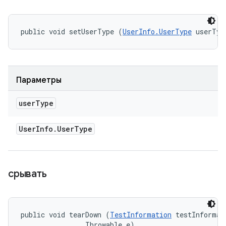
public void setUserType (
UserInfo.UserType
 userTyp
Параметры
user
Type
User
Info
.
User
Type
срывать
public void tearDown (
TestInformation
 testInformati
                Throwable e)