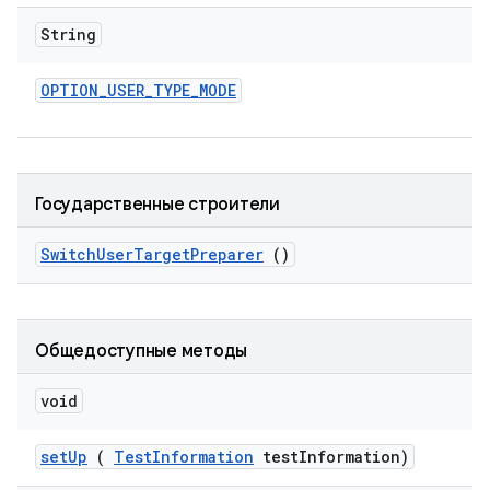
String
OPTION
_
USER
_
TYPE
_
MODE
Государственные строители
Switch
User
Target
Preparer
()
Общедоступные методы
void
set
Up
(
Test
Information
test
Information)