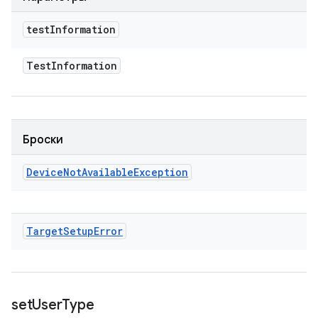
test
Information
Test
Information
Броски
Device
Not
Available
Exception
Target
Setup
Error
set
User
Type