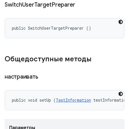
Switch
User
Target
Preparer
public SwitchUserTargetPreparer ()
Общедоступные методы
настраивать
public void setUp (
TestInformation
 testInformation
Параметры