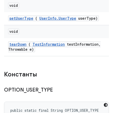
void
set
User
Type
(
User
Info
.
User
Type
user
Type)
void
tear
Down
(
Test
Information
test
Information
,
Throwable e)
Константы
OPTION
_
USER
_
TYPE
public static final String OPTION_USER_TYPE