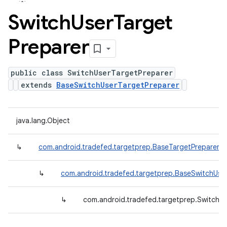
Switch
User
Target
Preparer
public class SwitchUserTargetPreparer
extends
BaseSwitchUserTargetPreparer
java.lang.Object
↳
com.android.tradefed.targetprep.BaseTargetPreparer
↳
com.android.tradefed.targetprep.BaseSwitchUse
↳
com.android.tradefed.targetprep.SwitchU