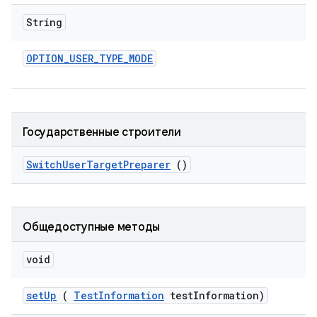
String
OPTION
_
USER
_
TYPE
_
MODE
Государственные строители
Switch
User
Target
Preparer
()
Общедоступные методы
void
set
Up
(
Test
Information
test
Information)