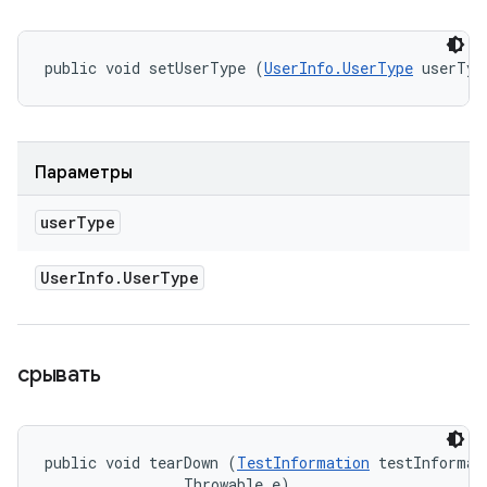
public void setUserType (
UserInfo.UserType
 userTyp
Параметры
user
Type
User
Info
.
User
Type
срывать
public void tearDown (
TestInformation
 testInformati
                Throwable e)