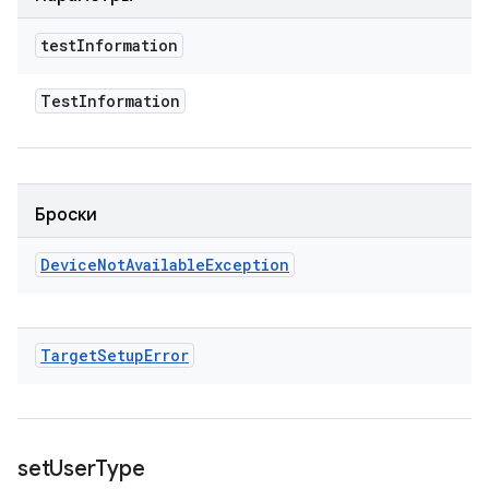
test
Information
Test
Information
Броски
Device
Not
Available
Exception
Target
Setup
Error
set
User
Type