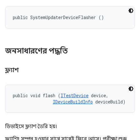
public SystemUpdaterDeviceFlasher ()
জনসাধারণের পদ্ধতি
ফ্ল্যাশ
public void flash (
ITestDevice
 device, 

IDeviceBuildInfo
 deviceBuild)
ডিভাইসে ফ্ল্যাশ তৈরি হয়।
ফ্ল্যাশিং সম্পন্ন হওয়ার সাথে সাথেই ফিরে আসে। পরীক্ষা শুরু