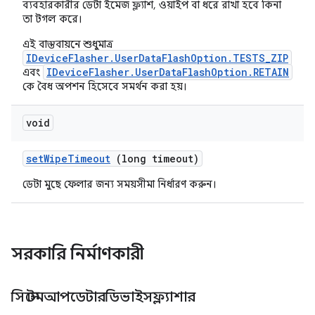
ব্যবহারকারীর ডেটা ইমেজ ফ্ল্যাশ, ওয়াইপ বা ধরে রাখা হবে কিনা
তা টগল করে।
এই বাস্তবায়নে শুধুমাত্র
IDeviceFlasher.UserDataFlashOption.TESTS_ZIP
IDeviceFlasher.UserDataFlashOption.RETAIN
এবং
কে বৈধ অপশন হিসেবে সমর্থন করা হয়।
void
set
Wipe
Timeout
(long timeout)
ডেটা মুছে ফেলার জন্য সময়সীমা নির্ধারণ করুন।
সরকারি নির্মাণকারী
সিস্টেমআপডেটারডিভাইসফ্ল্যাশার