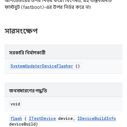
আপডেটারের উপর নির্ভর করে। বিশেষত, এই বাস্তবায়নটি
ফাস্টবুট (fastboot)-এর উপর নির্ভর করে না।
সারসংক্ষেপ
সরকারি নির্মাণকারী
System
Updater
Device
Flasher
()
জনসাধারণের পদ্ধতি
void
flash
(
ITest
Device
device
,
IDevice
Build
Info
device
Build)