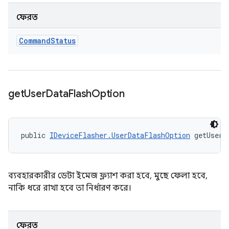
ফেরত
Command
Status
get
User
Data
Flash
Option
public 
IDeviceFlasher.UserDataFlashOption
 getUserD
ব্যবহারকারীর ডেটা ইমেজ ফ্ল্যাশ করা হবে, মুছে ফেলা হবে,
নাকি ধরে রাখা হবে তা নির্ধারণ করে।
ফেরত