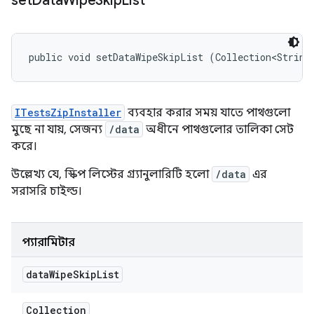
set
Data
Wipe
Skip
List
public void setDataWipeSkipList (Collection<String
ITestsZipInstaller
ব্যবহার করার সময় যাতে পাথগুলো
মুছে না যায়, সেজন্য
/data
অধীনে পাথগুলোর তালিকা সেট
করে।
উল্লেখ্য যে, স্কিপ লিস্টের গ্র্যানুলারিটি হলো
/data
এর
সরাসরি চাইল্ড।
প্যারামিটার
data
Wipe
Skip
List
Collection