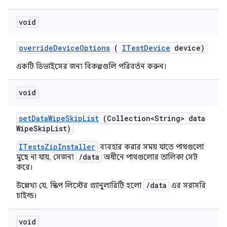
void
override
Device
Options
(
ITest
Device
device)
একটি ডিভাইসের জন্য বিকল্পগুলি পরিবর্তন করুন।
void
set
Data
Wipe
Skip
List
(Collection<String> data
Wipe
Skip
List)
ITestsZipInstaller
ব্যবহার করার সময় যাতে পাথগুলো
/data
মুছে না যায়, সেজন্য
অধীনে পাথগুলোর তালিকা সেট
করে।
/data
উল্লেখ্য যে, স্কিপ লিস্টের গ্র্যানুলারিটি হলো
এর সরাসরি
চাইল্ড।
void