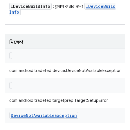
IDevice
Build
Info
IDevice
Build
: ফ্ল্যাশ করার জন্য
Info
নিক্ষেপ
com.android.tradefed.device.DeviceNotAvailableException
com.android.tradefed.targetprep.TargetSetupError
Device
Not
Available
Exception