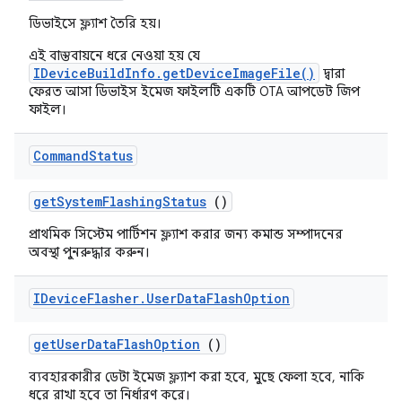
ডিভাইসে ফ্ল্যাশ তৈরি হয়।
এই বাস্তবায়নে ধরে নেওয়া হয় যে
IDeviceBuildInfo.getDeviceImageFile()
দ্বারা
ফেরত আসা ডিভাইস ইমেজ ফাইলটি একটি OTA আপডেট জিপ
ফাইল।
Command
Status
get
System
Flashing
Status
()
প্রাথমিক সিস্টেম পার্টিশন ফ্ল্যাশ করার জন্য কমান্ড সম্পাদনের
অবস্থা পুনরুদ্ধার করুন।
IDevice
Flasher
.
User
Data
Flash
Option
get
User
Data
Flash
Option
()
ব্যবহারকারীর ডেটা ইমেজ ফ্ল্যাশ করা হবে, মুছে ফেলা হবে, নাকি
ধরে রাখা হবে তা নির্ধারণ করে।