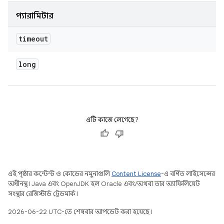
প্যারামিটার
timeout
long
এটি কাজে লেগেছে?
এই পৃষ্ঠার কন্টেন্ট ও কোডের নমুনাগুলি
Content License
-এ বর্ণিত লাইসেন্সের
অধীনস্থ। Java এবং OpenJDK হল Oracle এবং/অথবা তার অ্যাফিলিয়েট
সংস্থার রেজিস্টার্ড ট্রেডমার্ক।
2026-06-22 UTC-তে শেষবার আপডেট করা হয়েছে।