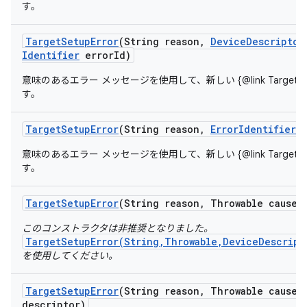
す。
Target
Setup
Error
(String reason
,
Device
Descriptor
Identifier
error
Id)
意味のあるエラー メッセージを使用して、新しい {@link TargetSet
す。
Target
Setup
Error
(String reason
,
Error
Identifier
e
意味のあるエラー メッセージを使用して、新しい {@link TargetSet
す。
Target
Setup
Error
(String reason
,
Throwable cause)
このコンストラクタは非推奨となりました。
TargetSetupError(String,Throwable,DeviceDescript
を使用してください。
Target
Setup
Error
(String reason
,
Throwable cause
,
descriptor)