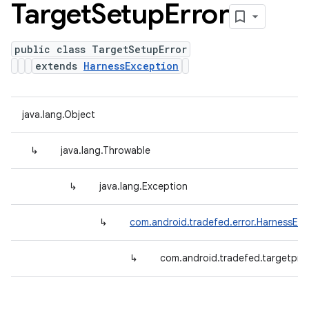
Target
Setup
Error
public class TargetSetupError
extends
HarnessException
java.lang.Object
↳
java.lang.Throwable
↳
java.lang.Exception
↳
com.android.tradefed.error.HarnessExc
↳
com.android.tradefed.targetpre