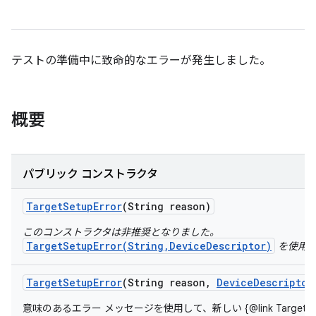
テストの準備中に致命的なエラーが発生しました。
概要
パブリック コンストラクタ
Target
Setup
Error
(String reason)
このコンストラクタは非推奨となりました。
TargetSetupError(String,DeviceDescriptor)
を使用し
Target
Setup
Error
(String reason
,
Device
Descriptor
意味のあるエラー メッセージを使用して、新しい {@link TargetSet