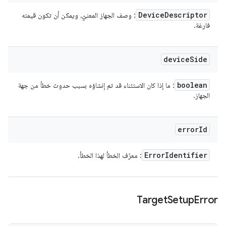
Device
Descriptor
: وصف الجهاز المعنيّ، ويمكن أن تكون قيمته
فارغة.
device
Side
boolean
: ما إذا كان الاستثناء قد تم إنشاؤه بسبب حدوث خطأ من جهة
الجهاز.
error
Id
Error
Identifier
: معرّف الخطأ لهذا الخطأ.
Target
Setup
Error