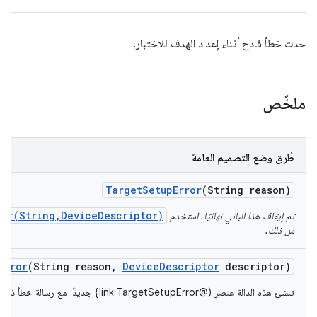
حدث خطأ فادح أثناء إعداد الهدف للاختبار.
ملخّص
طُرق وضع التصميم العامة
Target
Setup
Error
(String reason)
ror(String,DeviceDescriptor)
تم إيقاف هذا الباني نهائيًا. استخدِم
من ذلك.
Error
(String reason
,
Device
Descriptor
descriptor)
تنشئ هذه الدالة عنصر (@link TargetSetupError} جديدًا مع رسالة خطأ ذات معنى.