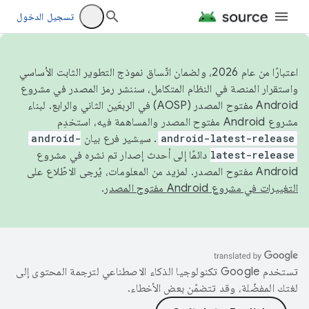
تسجيل الدخول
اعتبارًا من عام 2026، ولضمان اتّساق نموذج التطوير الثابت الأساسي
واستقرار المنصة في النظام المتكامل، سننشر رمز المصدر في مشروع
Android مفتوح المصدر (AOSP) في الربعَين الثاني والرابع. لبناء
مشروع Android مفتوح المصدر والمساهمة فيه، استخدِم
android-latest-release
. سيشير فرع بيان
android-
latest-release
دائمًا إلى أحدث إصدار تم نشره في مشروع
Android مفتوح المصدر. لمزيد من المعلومات، يُرجى الاطّلاع على
التغييرات في مشروع Android مفتوح المصدر
.
تستخدم Google تكنولوجيا الذكاء الاصطناعي لترجمة المحتوى إلى
لغتك المفضّلة، وقد تتضمّن بعض الأخطاء.