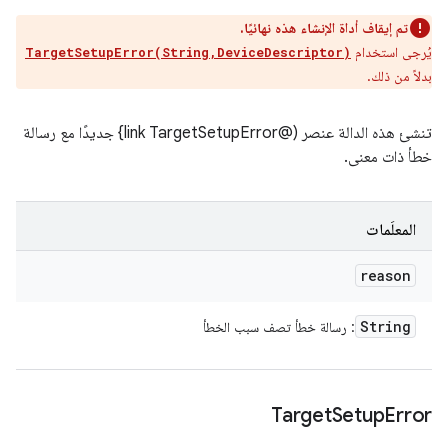
تم إيقاف أداة الإنشاء هذه نهائيًا.
يُرجى استخدام
TargetSetupError(String,DeviceDescriptor)
بدلاً من ذلك.
تنشئ هذه الدالة عنصر (@link TargetSetupError} جديدًا مع رسالة
خطأ ذات معنى.
المعلَمات
reason
String
: رسالة خطأ تصف سبب الخطأ
Target
Setup
Error