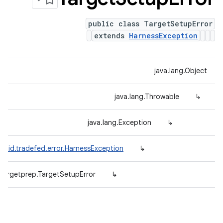
public class TargetSetupError
extends
HarnessException
java.lang.Object
java.lang.Throwable
↳
java.lang.Exception
↳
roid.tradefed.error.HarnessException
↳
.targetprep.TargetSetupError
↳