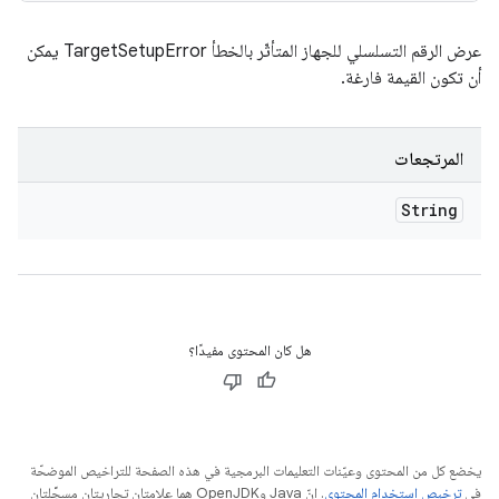
عرض الرقم التسلسلي للجهاز المتأثّر بالخطأ TargetSetupError يمكن
أن تكون القيمة فارغة.
المرتجعات
String
هل كان المحتوى مفيدًا؟
يخضع كل من المحتوى وعيّنات التعليمات البرمجية في هذه الصفحة للتراخيص الموضحّة
في
ترخيص استخدام المحتوى
. إنّ Java وOpenJDK هما علامتان تجاريتان مسجَّلتان