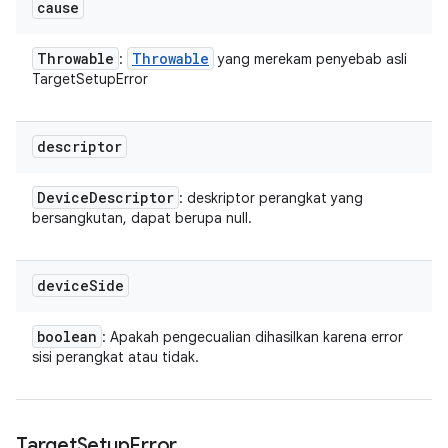
cause
Throwable
Throwable
:
yang merekam penyebab asli
TargetSetupError
descriptor
Device
Descriptor
: deskriptor perangkat yang
bersangkutan, dapat berupa null.
device
Side
boolean
: Apakah pengecualian dihasilkan karena error
sisi perangkat atau tidak.
Target
Setup
Error