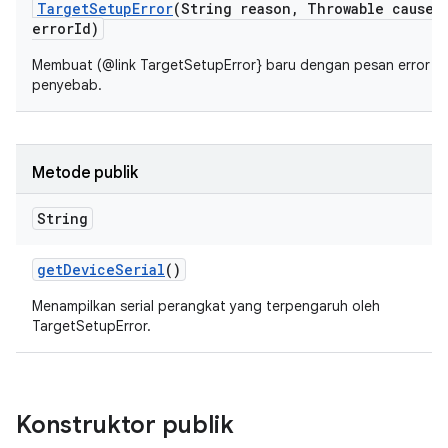
Target
Setup
Error
(String reason
,
Throwable cause
,
error
Id)
Membuat (@link TargetSetupError} baru dengan pesan error y
penyebab.
Metode publik
String
get
Device
Serial
()
Menampilkan serial perangkat yang terpengaruh oleh
TargetSetupError.
Konstruktor publik