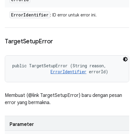
Error
Identifier
: ID error untuk error ini.
Target
Setup
Error
public TargetSetupError (String reason, 

ErrorIdentifier
 errorId)
Membuat (@link TargetSetupError} baru dengan pesan
error yang bermakna.
Parameter