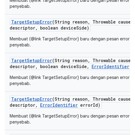
Membuat (@link TargetSetupError} baru dengan pesan error y
penyebab.
Target
Setup
Error
(String reason
,
Throwable cause
,
descriptor
,
boolean device
Side)
Membuat (@link TargetSetupError} baru dengan pesan error y
penyebab.
Target
Setup
Error
(String reason
,
Throwable cause
,
descriptor
,
boolean device
Side
,
Error
Identifier
e
Membuat (@link TargetSetupError} baru dengan pesan error y
penyebab.
Target
Setup
Error
(String reason
,
Throwable cause
,
descriptor
,
Error
Identifier
error
Id)
Membuat (@link TargetSetupError} baru dengan pesan error y
penyebab.