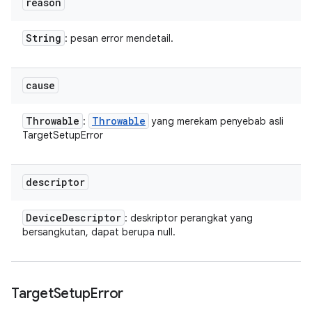
reason
String
: pesan error mendetail.
cause
Throwable
Throwable
:
yang merekam penyebab asli
TargetSetupError
descriptor
Device
Descriptor
: deskriptor perangkat yang
bersangkutan, dapat berupa null.
Target
Setup
Error