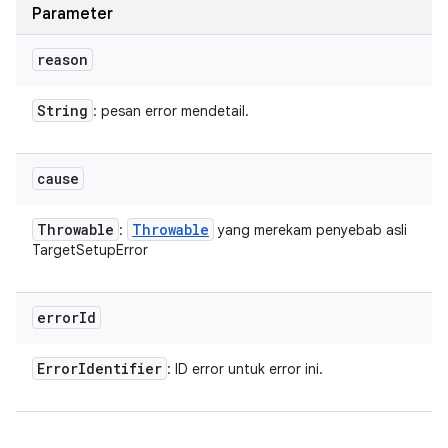
Parameter
reason
String
: pesan error mendetail.
cause
Throwable
Throwable
:
yang merekam penyebab asli
TargetSetupError
error
Id
Error
Identifier
: ID error untuk error ini.