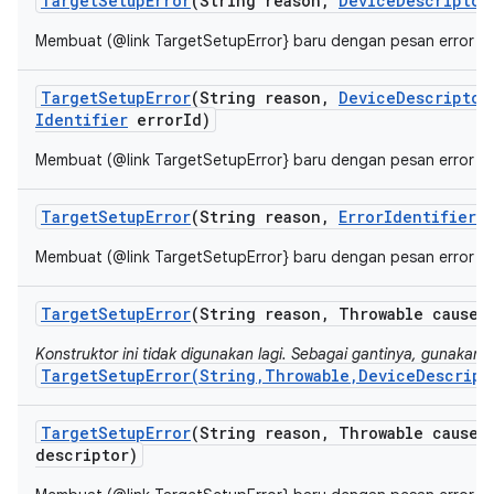
Target
Setup
Error
(String reason
,
Device
Descriptor
Membuat (@link TargetSetupError} baru dengan pesan error y
Target
Setup
Error
(String reason
,
Device
Descriptor
Identifier
error
Id)
Membuat (@link TargetSetupError} baru dengan pesan error y
Target
Setup
Error
(String reason
,
Error
Identifier
e
Membuat (@link TargetSetupError} baru dengan pesan error y
Target
Setup
Error
(String reason
,
Throwable cause)
Konstruktor ini tidak digunakan lagi. Sebagai gantinya, gunakan
TargetSetupError(String,Throwable,DeviceDescript
Target
Setup
Error
(String reason
,
Throwable cause
,
descriptor)