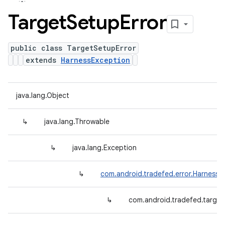
Target
Setup
Error
public class TargetSetupError
extends
HarnessException
java.lang.Object
↳
java.lang.Throwable
↳
java.lang.Exception
↳
com.android.tradefed.error.HarnessE
↳
com.android.tradefed.target