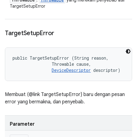
:
yang merekam penyebab asli
TargetSetupError
Target
Setup
Error
public TargetSetupError (String reason, 

                Throwable cause, 

DeviceDescriptor
 descriptor)
Membuat (@link TargetSetupError} baru dengan pesan
error yang bermakna, dan penyebab.
Parameter