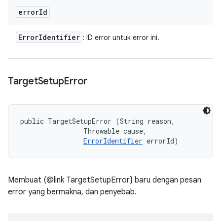
error
Id
Error
Identifier
: ID error untuk error ini.
Target
Setup
Error
public TargetSetupError (String reason, 

                Throwable cause, 

ErrorIdentifier
 errorId)
Membuat (@link TargetSetupError} baru dengan pesan
error yang bermakna, dan penyebab.