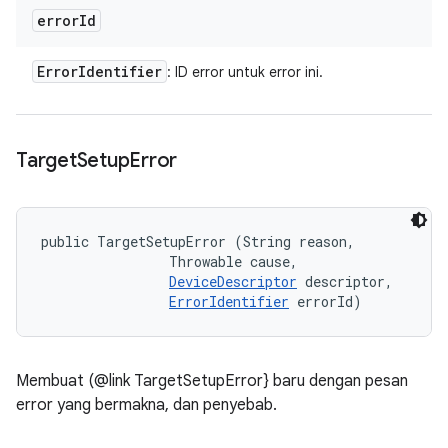
error
Id
Error
Identifier
: ID error untuk error ini.
Target
Setup
Error
public TargetSetupError (String reason, 

                Throwable cause, 

DeviceDescriptor
 descriptor, 

ErrorIdentifier
 errorId)
Membuat (@link TargetSetupError} baru dengan pesan
error yang bermakna, dan penyebab.