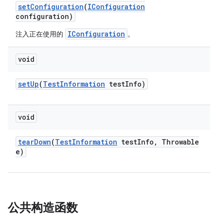
set
Configuration
(
IConfiguration
configuration)
IConfiguration
注入正在使用的
。
void
set
Up
(
Test
Information
test
Info)
void
tear
Down
(
Test
Information
test
Info
,
Throwable
e)
公共构造函数