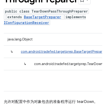
public class TearDownPassThroughPreparer
extends
BaseTargetPreparer
implements
IConfigurationReceiver
java.lang.Object
↳
com.android.tradefed.targetprep.BaseTargetPreparer
↳
com.android.tradefed.targetprep.TearDownP
允许对配置中作为对象包含的准备程序运行 tearDown。