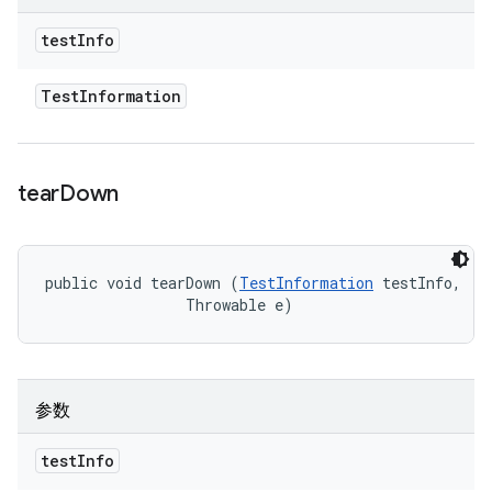
test
Info
Test
Information
tear
Down
public void tearDown (
TestInformation
 testInfo, 

                Throwable e)
参数
test
Info