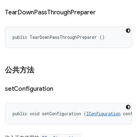
Tear
Down
Pass
Through
Preparer
public TearDownPassThroughPreparer ()
公共方法
set
Configuration
public void setConfiguration (
IConfiguration
 confi