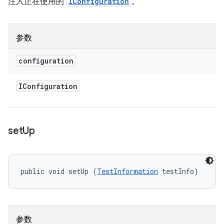
注入正在使用的
IConfiguration
。
参数
configuration
IConfiguration
set
Up
public void setUp (
TestInformation
 testInfo)
参数