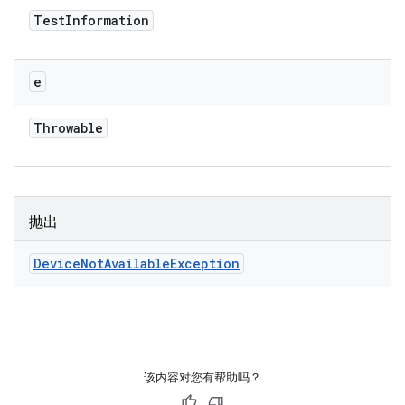
Test
Information
e
Throwable
抛出
Device
Not
Available
Exception
该内容对您有帮助吗？