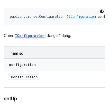
public void setConfiguration (
IConfiguration
 confi
Chèn
IConfiguration
đang sử dụng.
Tham số
configuration
IConfiguration
set
Up