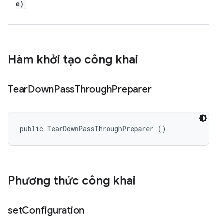
e)
Hàm khởi tạo công khai
Tear
Down
Pass
Through
Preparer
public TearDownPassThroughPreparer ()
Phương thức công khai
set
Configuration