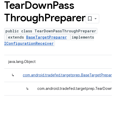
Tear
Down
Pass
Through
Preparer
public class TearDownPassThroughPreparer
extends
BaseTargetPreparer
implements
IConfigurationReceiver
java.lang.Object
↳
com.android.tradefed.targetprep.BaseTargetPreparer
↳
com.android.tradefed.targetprep.TearDownP