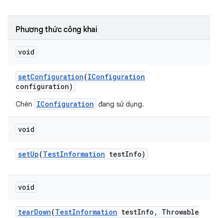
Phương thức công khai
void
set
Configuration
(
IConfiguration
configuration)
IConfiguration
Chèn
đang sử dụng.
void
set
Up
(
Test
Information
test
Info)
void
tear
Down
(
Test
Information
test
Info
,
Throwable