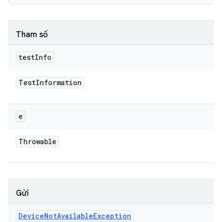
Tham số
test
Info
Test
Information
e
Throwable
Gửi
Device
Not
Available
Exception