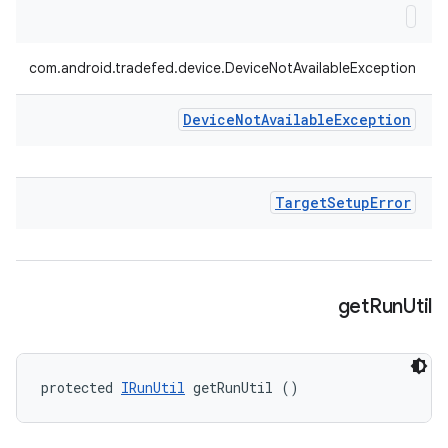
com.android.tradefed.device.DeviceNotAvailableException
Device
Not
Available
Exception
Target
Setup
Error
get
Run
Util
protected 
IRunUtil
 getRunUtil ()