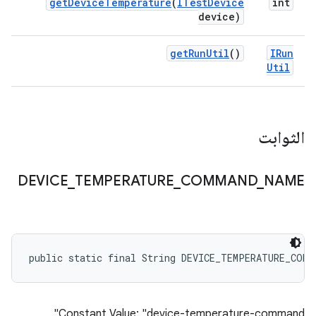
get
Device
Temperature
(
ITest
Device
int
device)
get
Run
Util
()
IRun
Util
الثوابت
DEVICE
_
TEMPERATURE
_
COMMAND
_
NAME
public static final String DEVICE_TEMPERATURE_COMM
Constant Value: "device-temperature-command"