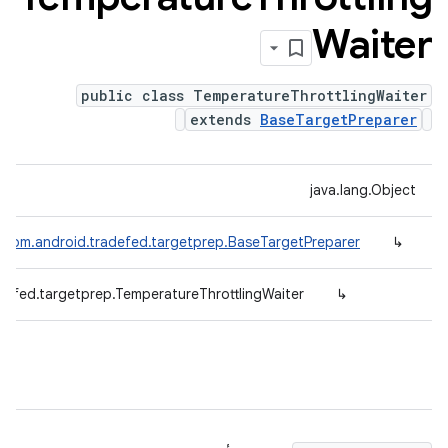
Waiter
public class TemperatureThrottlingWaiter
extends
BaseTargetPreparer
java.lang.Object
com.android.tradefed.targetprep.BaseTargetPreparer
↳
defed.targetprep.TemperatureThrottlingWaiter
↳