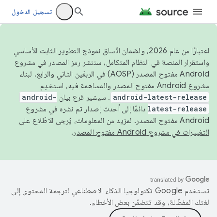
تسجيل الدخول
اعتبارًا من عام 2026، ولضمان اتّساق نموذج التطوير الثابت الأساسي
واستقرار المنصة في النظام المتكامل، سننشر رمز المصدر في مشروع
Android مفتوح المصدر (AOSP) في الربعَين الثاني والرابع. لبناء
مشروع Android مفتوح المصدر والمساهمة فيه، استخدِم
android-latest-release
. سيشير فرع بيان
android-
latest-release
دائمًا إلى أحدث إصدار تم نشره في مشروع
Android مفتوح المصدر. لمزيد من المعلومات، يُرجى الاطّلاع على
التغييرات في مشروع Android مفتوح المصدر
.
تستخدم Google تكنولوجيا الذكاء الاصطناعي لترجمة المحتوى إلى
لغتك المفضّلة، وقد تتضمّن بعض الأخطاء.