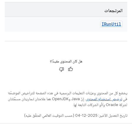
المرتجعات
IRun
Util
هل كان المحتوى مفيدًا؟
يخضع كل من المحتوى وعيّنات التعليمات البرمجية في هذه الصفحة للتراخيص الموضحّة
في
ترخيص استخدام المحتوى
. إنّ Java وOpenJDK هما علامتان تجاريتان مسجَّلتان
لشركة Oracle و/أو الشركات التابعة لها.
تاريخ التعديل الأخير: 2025-12-04 (حسب التوقيت العالمي المتفَّق عليه)