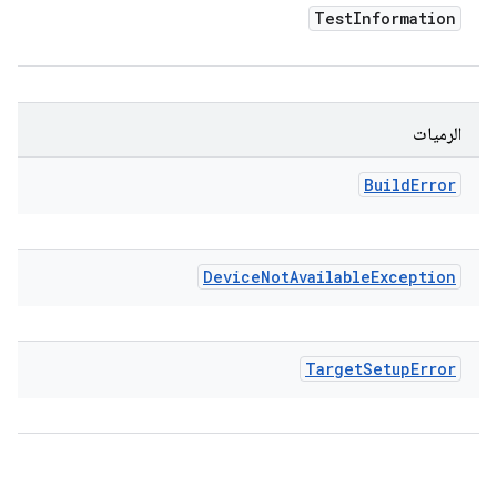
Test
Information
الرميات
Build
Error
Device
Not
Available
Exception
Target
Setup
Error