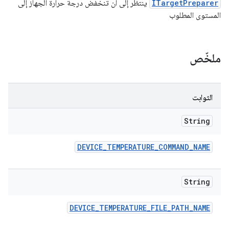
ITargetPreparer
ينتظر إلى أن تنخفض درجة حرارة الجهاز إلى
المستوى المطلوب
ملخّص
الثوابت
String
DEVICE
_
TEMPERATURE
_
COMMAND
_
NAME
String
DEVICE
_
TEMPERATURE
_
FILE
_
PATH
_
NAME