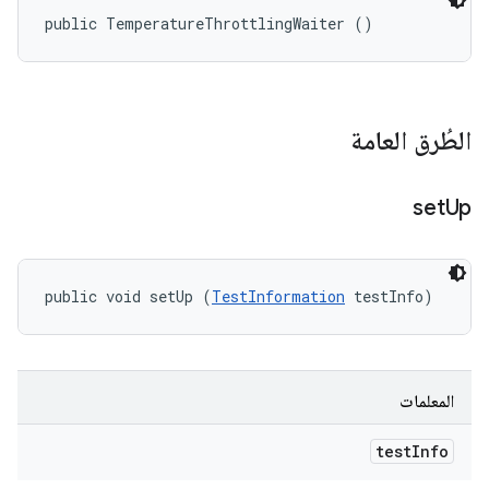
public TemperatureThrottlingWaiter ()
الطُرق العامة
set
Up
public void setUp (
TestInformation
 testInfo)
المعلمات
test
Info