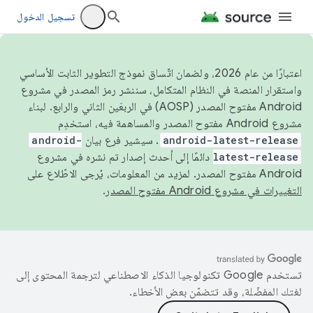
تسجيل الدخول
اعتبارًا من عام 2026، ولضمان اتّساق نموذج التطوير الثابت الأساسي
واستقرار المنصة في النظام المتكامل، سننشر رمز المصدر في مشروع
Android مفتوح المصدر (AOSP) في الربعَين الثاني والرابع. لبناء
مشروع Android مفتوح المصدر والمساهمة فيه، استخدِم
android-latest-release
. سيشير فرع بيان
android-
latest-release
دائمًا إلى أحدث إصدار تم نشره في مشروع
Android مفتوح المصدر. لمزيد من المعلومات، يُرجى الاطّلاع على
التغييرات في مشروع Android مفتوح المصدر
.
تستخدم Google تكنولوجيا الذكاء الاصطناعي لترجمة المحتوى إلى
لغتك المفضّلة، وقد تتضمّن بعض الأخطاء.