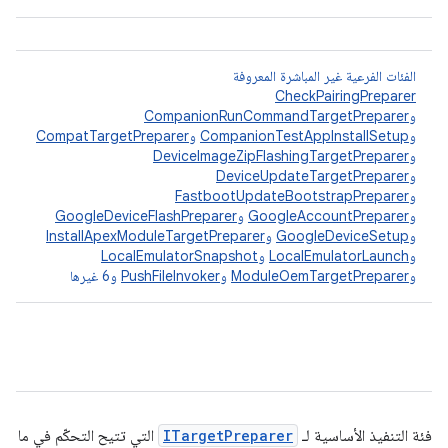
الفئات الفرعية غير المباشرة المعروفة
CheckPairingPreparer
و
CompanionRunCommandTargetPreparer
و
CompanionTestAppInstallSetup
و
CompatTargetPreparer
و
DeviceImageZipFlashingTargetPreparer
و
DeviceUpdateTargetPreparer
و
FastbootUpdateBootstrapPreparer
و
GoogleAccountPreparer
و
GoogleDeviceFlashPreparer
و
GoogleDeviceSetup
و
InstallApexModuleTargetPreparer
و
LocalEmulatorLaunch
و
LocalEmulatorSnapshot
و
ModuleOemTargetPreparer
و
PushFileInvoker
و6 غيرها
فئة التنفيذ الأساسية لـ
ITargetPreparer
التي تتيح التحكّم في ما