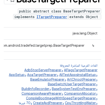
public abstract class BaseTargetPreparer
implements
ITargetPreparer
extends Object
java.lang.Object
com.android.tradefed.targetprep.BaseTargetPreparer
↳
الفئات الفرعية المباشرة المعروفة
AFlagsTargetPreparer
و
AdbStopServerPreparer
و
AllTestAppsInstallSetup
و
AoaTargetPreparer
و
AppSetup
و
ArtChrootPreparer
و
BaseEmulatorPreparer
و
BaseSwitchUserTargetPreparer
و
BaseSystemTestEnvPreparer
و
BuildInfoRecorder
و
CompanionAllocator
و
CompanionAwarePreparer
و
CompileBootImageWithSpeedTargetPreparer
و
CpuThrottlingWaiter
و
CreateAvdPreparer
و70 غيرها