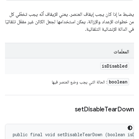
يضبط ما إذا كان يجب إيقاف العنصر. يعني الإيقاف أنّه يجب تخطّي كل
من خطوات الإعداد والإزالة. يمكن استخدامها لجعل الكائن غير مفعّل تلقائيًا
في الدالة الإنشائية التلقائية.
المعلَمات
is
Disabled
boolean
: الحالة التي يجب وضع العنصر فيها
set
Disable
Tear
Down
public final void setDisableTearDown (boolean isDi