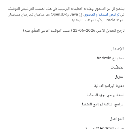
يخضع كل من المحتوى وعيّنات التعليمات البرمجية في هذه الصفحة للتراخيص الموضحّة
في
ترخيص استخدام المحتوى
. إنّ Java وOpenJDK هما علامتان تجاريتان مسجَّلتان
لشركة Oracle و/أو الشركات التابعة لها.
تاريخ التعديل الأخير: 2026-06-22 (حسب التوقيت العالمي المتفَّق عليه)
الإصدار
مستودع Android
المتطلّبات
التنزيل
معاينة البرامج الثنائية
نسخة برامج الجهة المصنِّعة
البرامج الثنائية لبرنامج التشغيل
التواصل
حساب ‎@Android على X