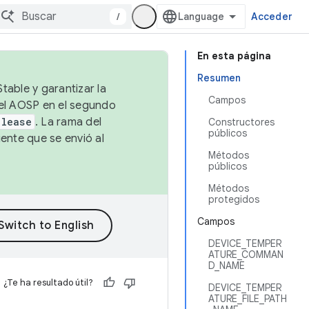
/
Acceder
En esta página
Resumen
table y garantizar la
Campos
 el AOSP en el segundo
elease
. La rama del
Constructores
públicos
ente que se envió al
Métodos
públicos
Métodos
protegidos
Campos
DEVICE_TEMPER
ATURE_COMMAN
D_NAME
¿Te ha resultado útil?
DEVICE_TEMPER
ATURE_FILE_PATH