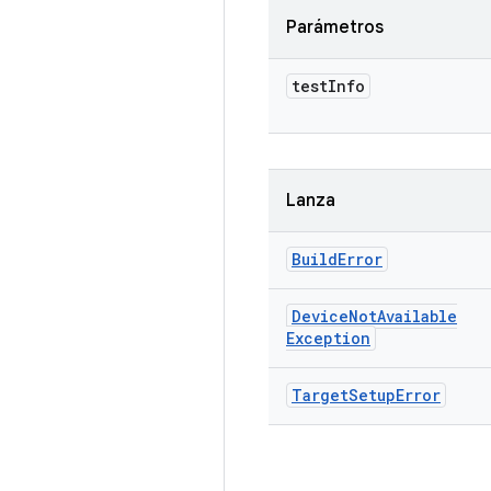
Parámetros
test
Info
Lanza
Build
Error
Device
Not
Available
Exception
Target
Setup
Error