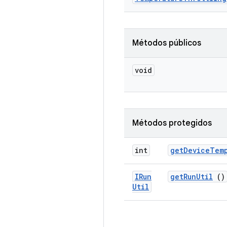
Métodos públicos
void
Métodos protegidos
int
get
Device
Tem
IRun
get
Run
Util
()
Util