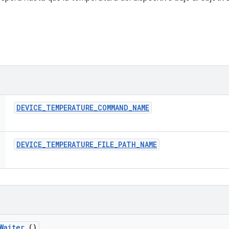
DEVICE
_
TEMPERATURE
_
COMMAND
_
NAME
DEVICE
_
TEMPERATURE
_
FILE
_
PATH
_
NAME
Waiter
()