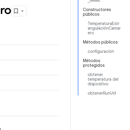
_NAME
ro
Constructores
públicos
TemperaturaEstr
angulaciónCamar
ero
Métodos públicos
configuración
Métodos
protegidos
obtener
temperatura del
dispositivo
obtenerRunUtil
o