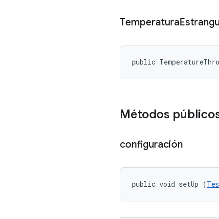
Temperatura
Estrangu
public TemperatureThr
Métodos público
configuración
public void setUp (
Tes