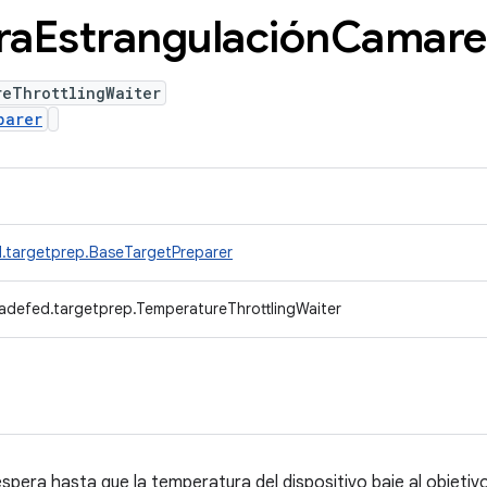
ra
Estrangulación
Camare
reThrottlingWaiter
parer
.targetprep.BaseTargetPreparer
adefed.targetprep.TemperatureThrottlingWaiter
spera hasta que la temperatura del dispositivo baje al objetiv