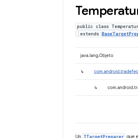
Temperatu
public class Temperatu
extends
BaseTargetPre
java.lang.Objeto
↳
com.android.tradefed
↳
com.android.tr
Un
ITargetPreparer
que e