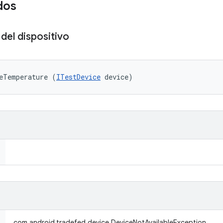
dos
del dispositivo
eTemperature (
ITestDevice
 device)
com.android.tradefed.device.DeviceNotAvailableException