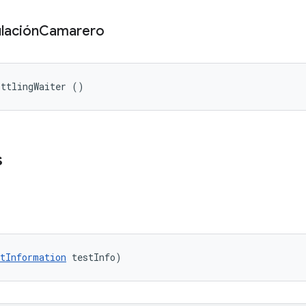
lación
Camarero
ottlingWaiter ()
s
tInformation
 testInfo)