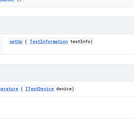
set
Up
(
Test
Information
test
Info)
perature
(
ITest
Device
device)