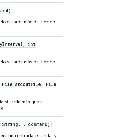
and)
rlo si tarda más del tiempo
y
Interval
,
int
rlo si tarda más del tiempo
File stdout
File
,
File
o si tarda más que el
ca.
String
.
.
.
command)
iere una entrada estándar y