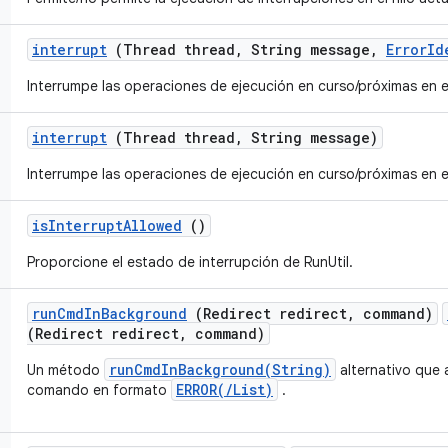
interrupt
(Thread thread
,
String message
,
Error
Id
Interrumpe las operaciones de ejecución en curso/próximas en e
interrupt
(Thread thread
,
String message)
Interrumpe las operaciones de ejecución en curso/próximas en e
is
Interrupt
Allowed
()
Proporcione el estado de interrupción de RunUtil.
run
Cmd
In
Background
(Redirect redirect
,
command)
(Redirect redirect, command)
runCmdInBackground(String)
Un método
alternativo que 
ERROR(/List)
comando en formato
.