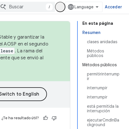
/
Acceder
En esta página
Resumen
table y garantizar la
clases anidadas
 el AOSP en el segundo
elease
. La rama del
Métodos
públicos
ente que se envió al
Métodos públicos
permitirinterrump
ir
interrumpir
interrumpir
está permitida la
interrupción
¿Te ha resultado útil?
ejecutarCmdInBa
ckground