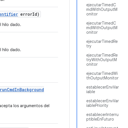
ejecutarTimedC
mdWithOutputM
entifier
error
Id)
onitor
ejecutarTimedC
l hilo dado.
mdWithOutputM
onitor
ejecutarTimedRe
try
l hilo dado.
ejecutarTimedRe
tryWithOutputM
onitor
ejecutarTimedWi
thOutputMonitor
establecerEnvVar
runCmdInBackground
iable
establecerEnvVar
iablePriority
acepta los argumentos del
establecerInterru
ptibleEnFuturo