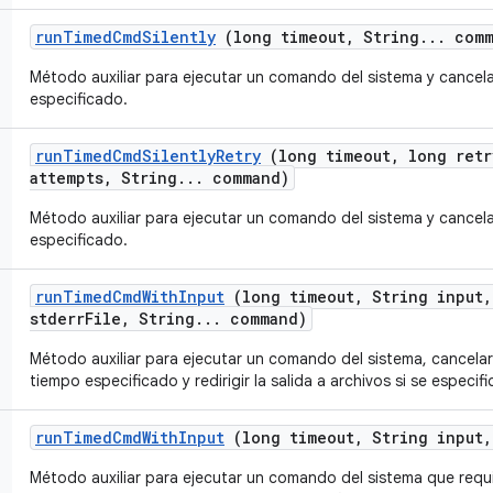
run
Timed
Cmd
Silently
(long timeout
,
String
.
.
.
comm
Método auxiliar para ejecutar un comando del sistema y cancela
especificado.
run
Timed
Cmd
Silently
Retry
(long timeout
,
long retr
attempts
,
String
.
.
.
command)
Método auxiliar para ejecutar un comando del sistema y cancela
especificado.
run
Timed
Cmd
With
Input
(long timeout
,
String input
,
stderr
File
,
String
.
.
.
command)
Método auxiliar para ejecutar un comando del sistema, cancelarl
tiempo especificado y redirigir la salida a archivos si se especifi
run
Timed
Cmd
With
Input
(long timeout
,
String input
,
Método auxiliar para ejecutar un comando del sistema que requ