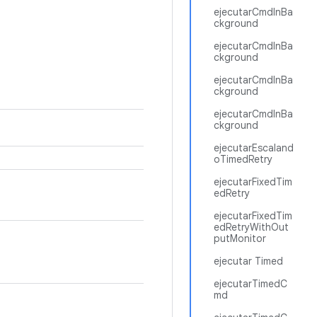
ejecutarCmdInBa
ckground
ejecutarCmdInBa
ckground
ejecutarCmdInBa
ckground
ejecutarCmdInBa
ckground
ejecutarEscaland
oTimedRetry
ejecutarFixedTim
edRetry
ejecutarFixedTim
edRetryWithOut
putMonitor
ejecutar Timed
ejecutarTimedC
md