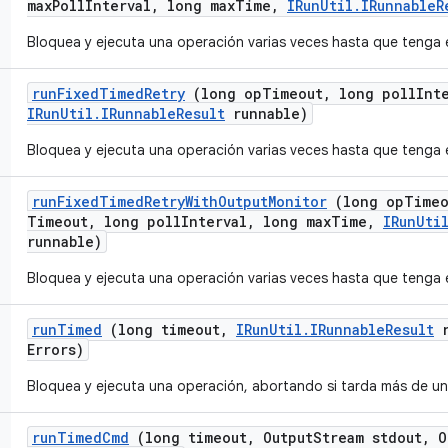
max
Poll
Interval
,
long max
Time
,
IRun
Util
.
IRunnable
R
Bloquea y ejecuta una operación varias veces hasta que tenga 
run
Fixed
Timed
Retry
(long op
Timeout
,
long poll
Int
IRun
Util
.
IRunnable
Result
runnable)
Bloquea y ejecuta una operación varias veces hasta que tenga 
run
Fixed
Timed
Retry
With
Output
Monitor
(long op
Timeo
Timeout
,
long poll
Interval
,
long max
Time
,
IRun
Uti
runnable)
Bloquea y ejecuta una operación varias veces hasta que tenga 
run
Timed
(long timeout
,
IRun
Util
.
IRunnable
Result
r
Errors)
Bloquea y ejecuta una operación, abortando si tarda más de un
run
Timed
Cmd
(long timeout
,
Output
Stream stdout
,
O