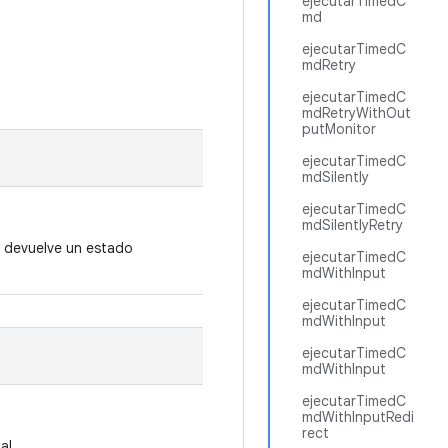
ejecutarTimedC
md
ejecutarTimedC
mdRetry
ejecutarTimedC
mdRetryWithOut
putMonitor
ejecutarTimedC
mdSilently
ejecutarTimedC
mdSilentlyRetry
e devuelve un estado
ejecutarTimedC
mdWithInput
ejecutarTimedC
mdWithInput
ejecutarTimedC
mdWithInput
ejecutarTimedC
mdWithInputRedi
rect
al.