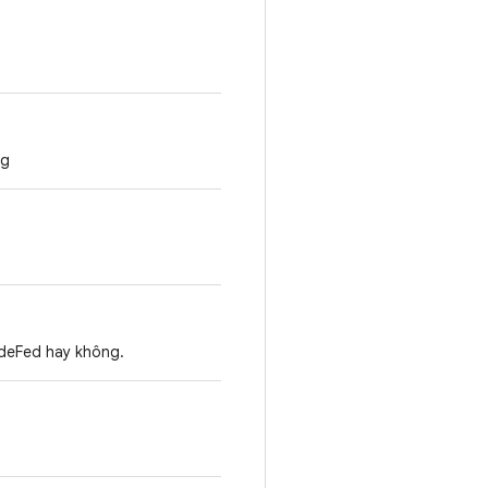
ng
radeFed hay không.