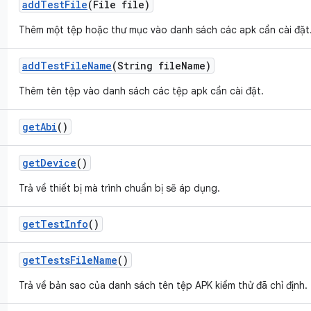
add
Test
File
(File file)
Thêm một tệp hoặc thư mục vào danh sách các apk cần cài đặt
add
Test
File
Name
(String file
Name)
Thêm tên tệp vào danh sách các tệp apk cần cài đặt.
get
Abi
()
get
Device
()
Trả về thiết bị mà trình chuẩn bị sẽ áp dụng.
get
Test
Info
()
get
Tests
File
Name
()
Trả về bản sao của danh sách tên tệp APK kiểm thử đã chỉ định.