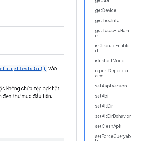
getAbi
getDevice
getTestInfo
getTestsFileNam
e
isCleanUpEnable
d
isInstantMode
nfo.getTestsDir()
vào
reportDependen
cies
setAaptVersion
oặc không chứa tệp apk bắt
h đến thư mục đầu tiên.
setAbi
setAltDir
setAltDirBehavior
setCleanApk
setForceQueryab