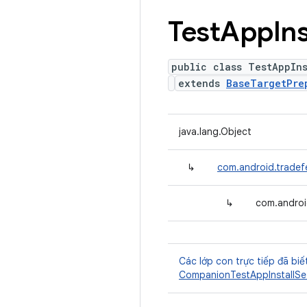
Test
App
Ins
public class TestAppIn
extends
BaseTargetPre
java.lang.Object
↳
com.android.tradef
↳
com.androi
Các lớp con trực tiếp đã biế
CompanionTestAppInstallSe