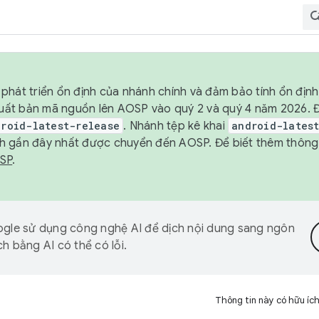
phát triển ổn định của nhánh chính và đảm bảo tính ổn địn
ẽ xuất bản mã nguồn lên AOSP vào quý 2 và quý 4 năm 2026.
droid-latest-release
. Nhánh tệp kê khai
android-lates
h gần đây nhất được chuyển đến AOSP. Để biết thêm thông t
OSP
.
gle sử dụng công nghệ AI để dịch nội dung sang ngôn
h bằng AI có thể có lỗi.
Thông tin này có hữu íc