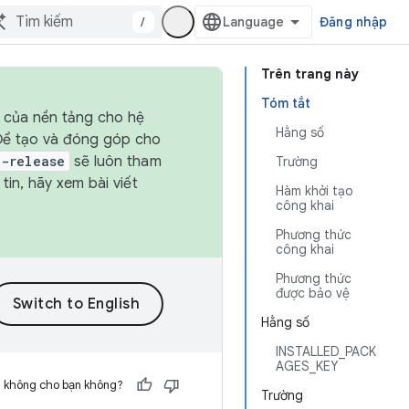
/
Đăng nhập
Trên trang này
Tóm tắt
h của nền tảng cho hệ
Hằng số
 Để tạo và đóng góp cho
t-release
sẽ luôn tham
Trường
in, hãy xem bài viết
Hàm khởi tạo
công khai
Phương thức
công khai
Phương thức
được bảo vệ
Hằng số
INSTALLED_PACK
AGES_KEY
h không cho bạn không?
Trường