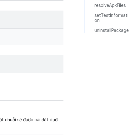
resolveApkFiles
setTestInformati
on
uninstallPackage
t chuỗi sẽ được cài đặt dưới