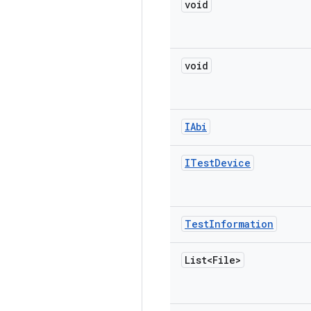
void
void
IAbi
ITest
Device
Test
Information
List<File>