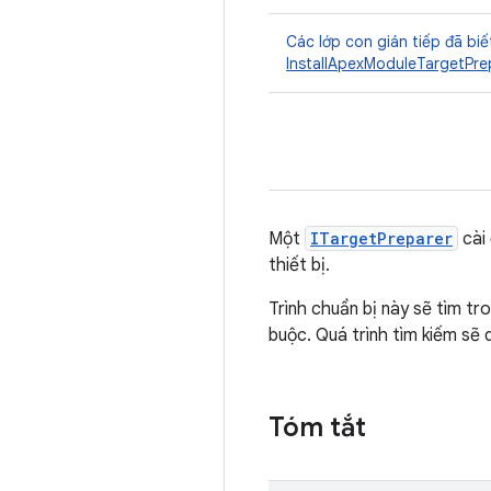
Các lớp con gián tiếp đã biế
InstallApexModuleTargetPre
Một
ITargetPreparer
cài
thiết bị.
Trình chuẩn bị này sẽ tìm t
buộc. Quá trình tìm kiếm sẽ 
Tóm tắt