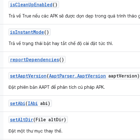
is
Clean
Up
Enabled
()
Trả về True nếu các APK sẽ được dọn dẹp trong quá trình tháo 
is
Instant
Mode
()
Trả về trạng thái bật hay tắt chế độ cài đặt tức thì.
report
Dependencies
()
set
Aapt
Version
(
Aapt
Parser
.
Aapt
Version
aapt
Version)
Đặt phiên bản AAPT để phân tích cú pháp APK.
set
Abi
(
IAbi
abi)
set
Alt
Dir
(File alt
Dir)
Đặt một thư mục thay thế.