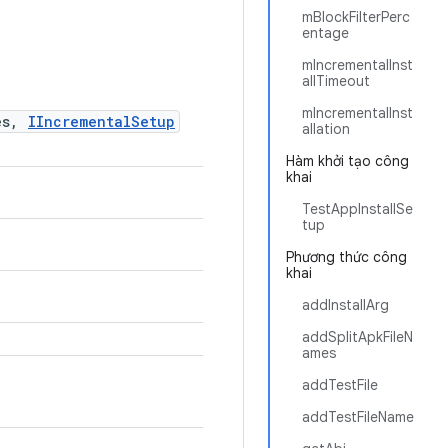
mBlockFilterPerc
entage
mIncrementalInst
allTimeout
mIncrementalInst
ies,
IIncrementalSetup
allation
Hàm khởi tạo công
khai
TestAppInstallSe
tup
Phương thức công
khai
addInstallArg
addSplitApkFileN
ames
addTestFile
addTestFileName