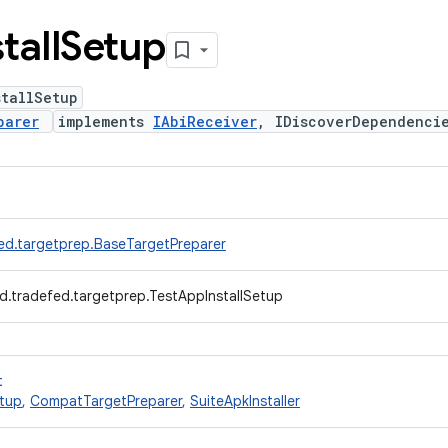
tall
Setup
stallSetup
parer
implements
IAbiReceiver
, IDiscoverDependenc
ed.targetprep.BaseTargetPreparer
d.tradefed.targetprep.TestAppInstallSetup
t
tup
,
CompatTargetPreparer
,
SuiteApkInstaller