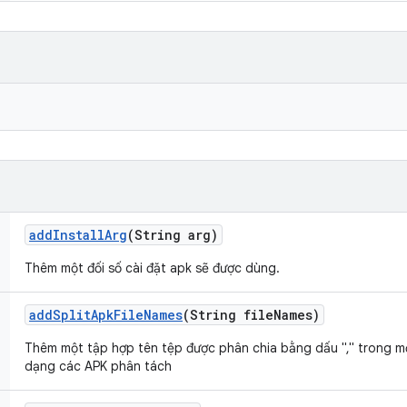
add
Install
Arg
(String arg)
Thêm một đối số cài đặt apk sẽ được dùng.
add
Split
Apk
File
Names
(String file
Names)
Thêm một tập hợp tên tệp được phân chia bằng dấu "," trong mộ
dạng các APK phân tách