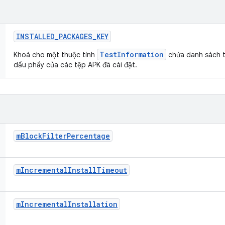
INSTALLED
_
PACKAGES
_
KEY
TestInformation
Khoá cho một thuộc tính
chứa danh sách t
dấu phẩy của các tệp APK đã cài đặt.
m
Block
Filter
Percentage
m
Incremental
Install
Timeout
m
Incremental
Installation