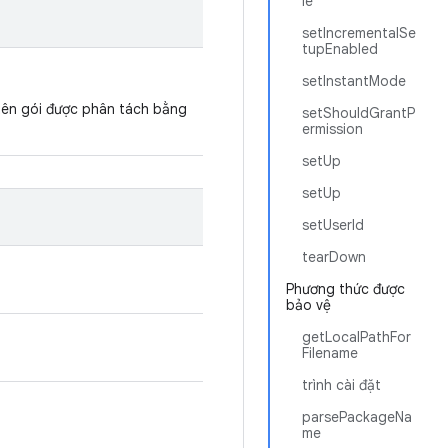
le
setIncrementalSe
tupEnabled
setInstantMode
ên gói được phân tách bằng
setShouldGrantP
ermission
setUp
setUp
setUserId
tearDown
Phương thức được
bảo vệ
getLocalPathFor
Filename
trình cài đặt
parsePackageNa
me