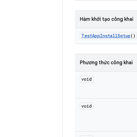
Hàm khởi tạo công khai
Test
App
Install
Setup
()
Phương thức công khai
void
void