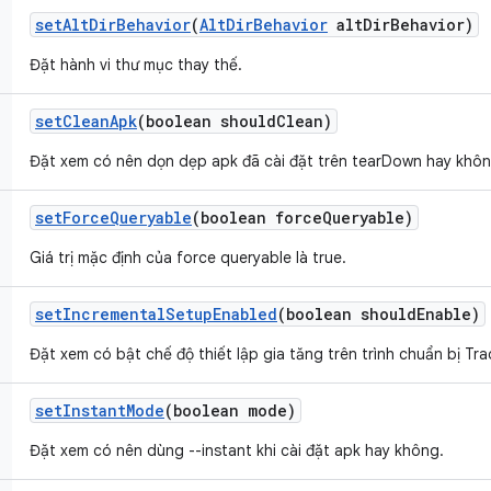
set
Alt
Dir
Behavior
(
Alt
Dir
Behavior
alt
Dir
Behavior)
Đặt hành vi thư mục thay thế.
set
Clean
Apk
(boolean should
Clean)
Đặt xem có nên dọn dẹp apk đã cài đặt trên tearDown hay khô
set
Force
Queryable
(boolean force
Queryable)
Giá trị mặc định của force queryable là true.
set
Incremental
Setup
Enabled
(boolean should
Enable)
Đặt xem có bật chế độ thiết lập gia tăng trên trình chuẩn bị T
set
Instant
Mode
(boolean mode)
Đặt xem có nên dùng --instant khi cài đặt apk hay không.