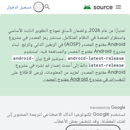
تسجيل الدخول
اعتبارًا من عام 2026، ولضمان اتّساق نموذج التطوير الثابت الأساسي
واستقرار المنصة في النظام المتكامل، سننشر رمز المصدر في مشروع
Android مفتوح المصدر (AOSP) في الربعَين الثاني والرابع. لبناء
مشروع Android مفتوح المصدر والمساهمة فيه، استخدِم
android-latest-release
. سيشير فرع بيان
android-
latest-release
دائمًا إلى أحدث إصدار تم نشره في مشروع
Android مفتوح المصدر. لمزيد من المعلومات، يُرجى الاطّلاع على
التغييرات في مشروع Android مفتوح المصدر
.
تستخدم Google تكنولوجيا الذكاء الاصطناعي لترجمة المحتوى إلى
لغتك المفضّلة، وقد تتضمّن بعض الأخطاء.