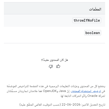
المعلَمات
throw
If
No
File
boolean
هل كان المحتوى مفيدًا؟
يخضع كل من المحتوى وعيّنات التعليمات البرمجية في هذه الصفحة للتراخيص الموضحّة
في
ترخيص استخدام المحتوى
. إنّ Java وOpenJDK هما علامتان تجاريتان مسجَّلتان
لشركة Oracle و/أو الشركات التابعة لها.
تاريخ التعديل الأخير: 2026-06-22 (حسب التوقيت العالمي المتفَّق عليه)