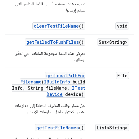
تضيف هذه السمة ملفًا إلى قائمة العناصر التي
سيتم إرسالها
clear
Test
File
Name
()
void
get
Failed
To
Push
Files
()
Set<String>
تعرِض هذه السمة مجموعة الملفات التي تعذّر
إرسالها.
get
Local
Path
For
File
Filename
(
IBuild
Info
build
Info
,
String file
Name
,
ITest
Device
device)
حلّ مسار جانب المضيف استنادًا إلى معلومات
عنصر الاختبار داخل معلومات الإصدار
get
Test
File
Names
()
List<String>