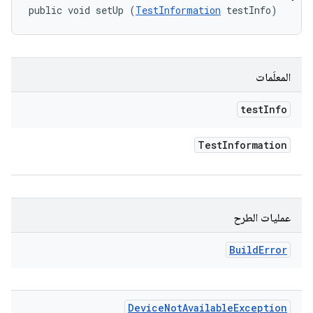
public void setUp (
TestInformation
 testInfo)
المعلَمات
test
Info
Test
Information
عمليات الطرح
Build
Error
Device
Not
Available
Exception