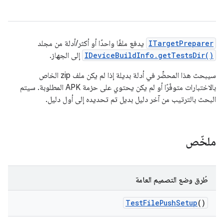
ITargetPreparer
يدفع ملفًا واحدًا أو أكثر/أدلة من مجلد
IDeviceBuildInfo.getTestsDir()
إلى الجهاز.
سيبحث هذا المحضِّر في أدلة بديلة إذا لم يكن ملف zip الخاص
بالاختبارات متوفّرًا أو لم يكن يحتوي على حزمة APK المطلوبة. سيتم
البحث بالترتيب من آخر دليل بديل تم تحديده إلى أول دليل.
ملخّص
طُرق وضع التصميم العامة
Test
File
Push
Setup
()