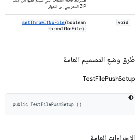
استرداد قائمة الملفات التي سيتم نقلها من ملف
ZIP التجريبي إلى الجهاز
set
Throw
If
No
File
(boolean
void
throw
If
No
File)
طُرق وضع التصميم العامة
Test
File
Push
Setup
public TestFilePushSetup ()
الإجراءات العامة