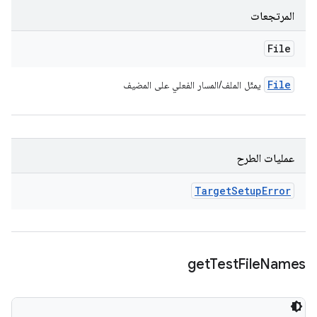
المرتجعات
File
File
يمثّل الملف/المسار الفعلي على المضيف
عمليات الطرح
Target
Setup
Error
get
Test
File
Names