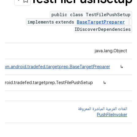
public class TestFilePushSetup
implements
extends
BaseTargetPreparer
IDiscoverDependencies
java.lang.Object
com.android.tradefed.targetprep.BaseTargetPreparer
↳
ndroid.tradefed.targetprep.TestFilePushSetup
↳
الفئات الفرعية المباشرة المعروفة
PushFileInvoker