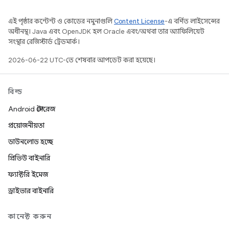
এই পৃষ্ঠার কন্টেন্ট ও কোডের নমুনাগুলি
Content License
-এ বর্ণিত লাইসেন্সের
অধীনস্থ। Java এবং OpenJDK হল Oracle এবং/অথবা তার অ্যাফিলিয়েট
সংস্থার রেজিস্টার্ড ট্রেডমার্ক।
2026-06-22 UTC-তে শেষবার আপডেট করা হয়েছে।
বিল্ড
Android স্টোরেজ
প্রয়োজনীয়তা
ডাউনলোড হচ্ছে
প্রিভিউ বাইনারি
ফ্যাক্টরি ইমেজ
ড্রাইভার বাইনারি
কানেক্ট করুন