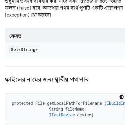
শুধুমাত্র তখনই ব্যবহার করা যাবে যখন 'throw-if-not-found'
ফলস (false) হবে, অন্যথায় প্রথম ব্যর্থ পুশটি একটি এক্সেপশন
(exception) থ্রো করবে।
ফেরত
Set<String>
ফাইলের নামের জন্য স্থানীয় পথ পান
protected File getLocalPathForFilename (
IBuildInfo
                String fileName, 

ITestDevice
 device)