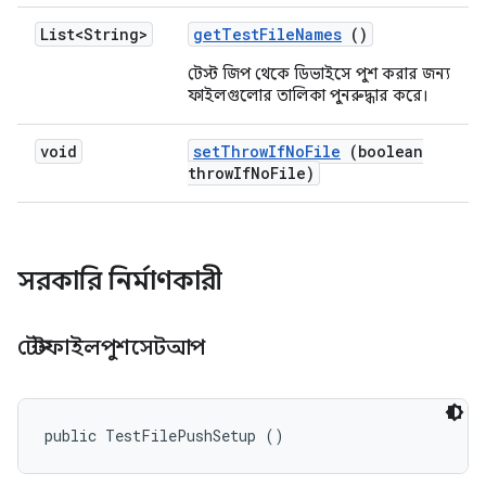
List<String>
get
Test
File
Names
()
টেস্ট জিপ থেকে ডিভাইসে পুশ করার জন্য
ফাইলগুলোর তালিকা পুনরুদ্ধার করে।
void
set
Throw
If
No
File
(boolean
throw
If
No
File)
সরকারি নির্মাণকারী
টেস্টফাইলপুশসেটআপ
public TestFilePushSetup ()