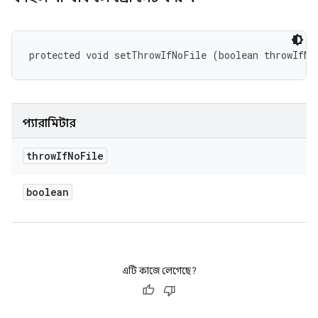
protected void setThrowIfNoFile (boolean throwIfNo
প্যারামিটার
throw
If
No
File
boolean
এটি কাজে লেগেছে?