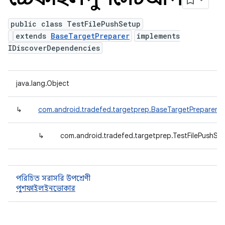
public class TestFilePushSetup
extends
BaseTargetPreparer
implements
IDiscoverDependencies
java.lang.Object
↳
com.android.tradefed.targetprep.BaseTargetPreparer
↳
com.android.tradefed.targetprep.TestFilePushSe
পরিচিত সরাসরি উপশ্রেণী
পুশফাইলইনভোকার