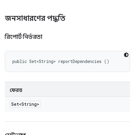
জনসাধারণের পদ্ধতি
রিপোর্ট নির্ভরতা
public Set<String> reportDependencies ()
ফেরত
Set<String>