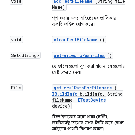
void
add
Test
File
Name
(String file
Name)
পুশ করার জন্য আইটেমের তালিকায়
একটি ফাইল যোগ করে।
void
clear
Test
File
Name
()
Set<String>
get
Failed
To
Push
Files
()
যে ফাইলগুলো পুশ করা যায়নি, সেগুলোর
সেট ফেরত দেয়।
File
get
Local
Path
For
Filename
(
IBuild
Info
build
Info
,
String
file
Name
,
ITest
Device
device)
বিল্ড ইনফোর মধ্যে থাকা টেস্টিং
আর্টিফ্যাক্ট তথ্যের উপর ভিত্তি করে হোস্ট
সাইডের পাথটি নির্ধারণ করুন।