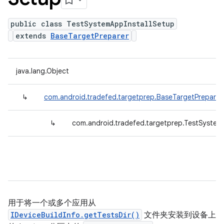
public class TestSystemAppInstallSetup
extends
BaseTargetPreparer
java.lang.Object
↳
com.android.tradefed.targetprep.BaseTargetPreparer
↳
com.android.tradefed.targetprep.TestSystem
用于将一个或多个应用从
IDeviceBuildInfo.getTestsDir()
文件夹安装到设备上