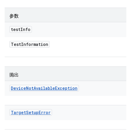
参数
test
Info
Test
Information
抛出
Device
Not
Available
Exception
Target
Setup
Error