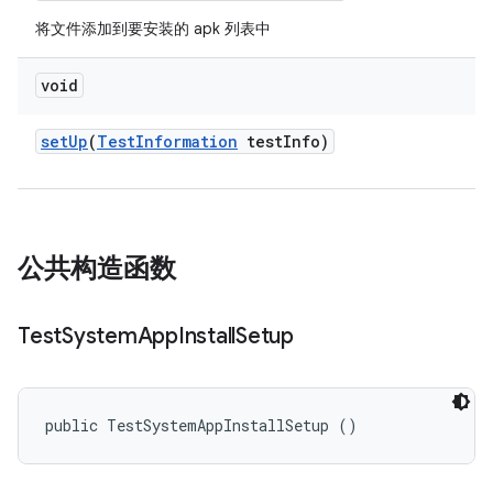
将文件添加到要安装的 apk 列表中
void
set
Up
(
Test
Information
test
Info)
公共构造函数
Test
System
App
Install
Setup
public TestSystemAppInstallSetup ()