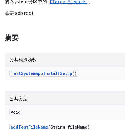
的 /system 分区中的
ITargetPreparer
。
需要 adb root
摘要
公共构造函数
Test
System
App
Install
Setup
()
公共方法
void
add
Test
File
Name
(String file
Name)