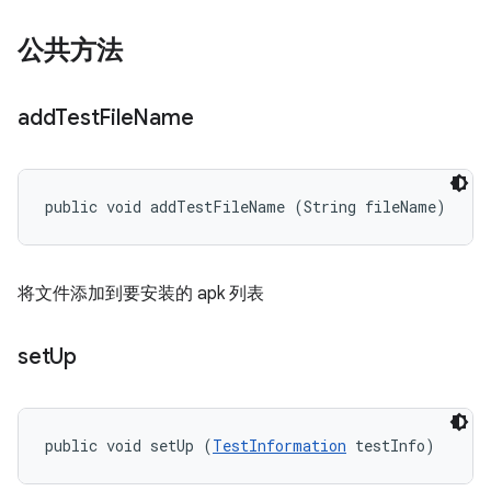
公共方法
add
Test
File
Name
public void addTestFileName (String fileName)
将文件添加到要安装的 apk 列表
set
Up
public void setUp (
TestInformation
 testInfo)