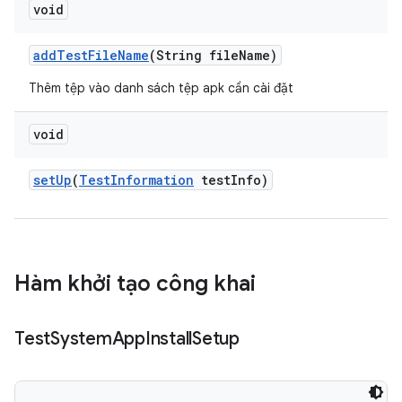
void
add
Test
File
Name
(String file
Name)
Thêm tệp vào danh sách tệp apk cần cài đặt
void
set
Up
(
Test
Information
test
Info)
Hàm khởi tạo công khai
Test
System
App
Install
Setup