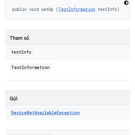
public void setUp (
TestInformation
 testInfo)
Tham số
test
Info
Test
Information
Gửi
Device
Not
Available
Exception