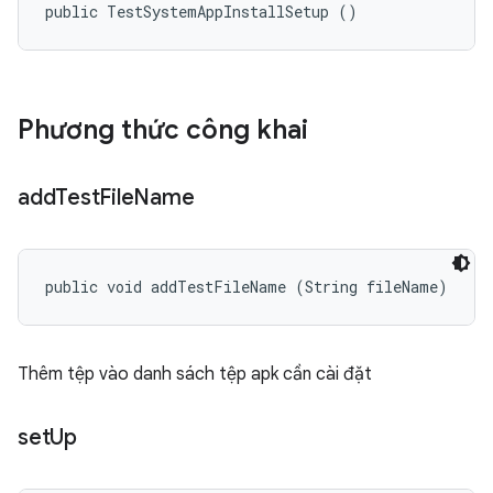
public TestSystemAppInstallSetup ()
Phương thức công khai
add
Test
File
Name
public void addTestFileName (String fileName)
Thêm tệp vào danh sách tệp apk cần cài đặt
set
Up