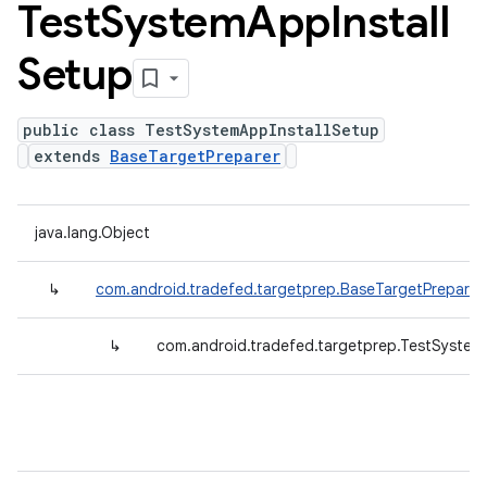
Test
System
App
Install
Setup
public class TestSystemAppInstallSetup
extends
BaseTargetPreparer
java.lang.Object
↳
com.android.tradefed.targetprep.BaseTargetPreparer
↳
com.android.tradefed.targetprep.TestSystem