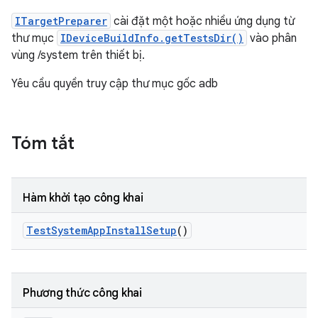
ITargetPreparer
cài đặt một hoặc nhiều ứng dụng từ
thư mục
IDeviceBuildInfo.getTestsDir()
vào phân
vùng /system trên thiết bị.
Yêu cầu quyền truy cập thư mục gốc adb
Tóm tắt
Hàm khởi tạo công khai
Test
System
App
Install
Setup
()
Phương thức công khai