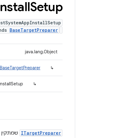
Install
Setup
stSystemAppInstallSetup
ends
BaseTargetPreparer
java.lang.Object
.BaseTargetPreparer
↳
nstallSetup
↳
ITargetPreparer
שמתקין א