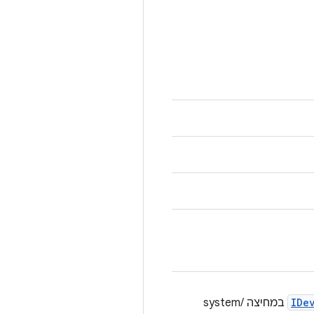
IDe
במחיצה /system