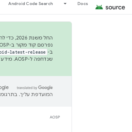
Android Code Search
Docs
החל משנת
ב-
oid-latest-release
שנדחפה ל-AOSP. מידע נוסף זמין במאמר
המועדפת עליך. בתרגומים
AOSP