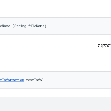
leName (String fileName)
tInformation
 testInfo)