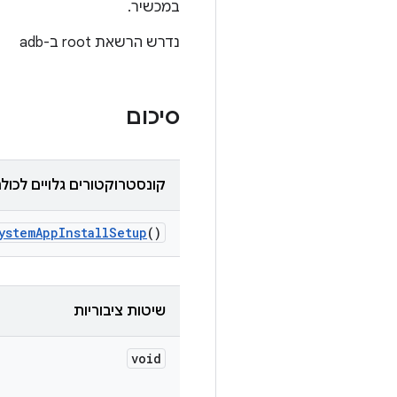
במכשיר.
נדרש הרשאת root ב-adb
סיכום
קונסטרוקטורים גלויים לכול
ystem
App
Install
Setup
()
שיטות ציבוריות
void