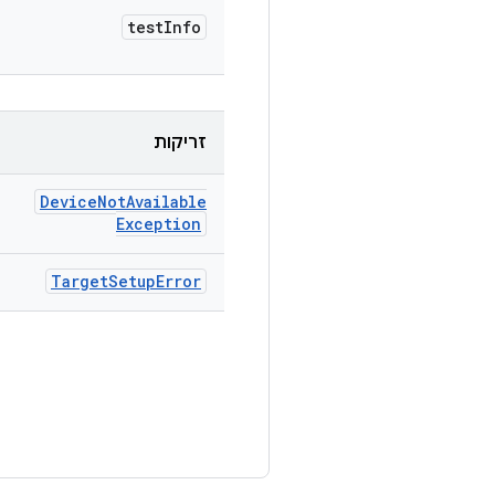
test
Info
זריקות
Device
Not
Available
Exception
Target
Setup
Error