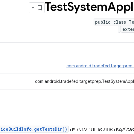
Test
System
App
public class Te
ext
com.android.tradefed.targetprep
com.android.tradefed.targetprep.TestSystemAppI
פליקציה אחת או יותר מתיקייה
viceBuildInfo.getTestsDir()