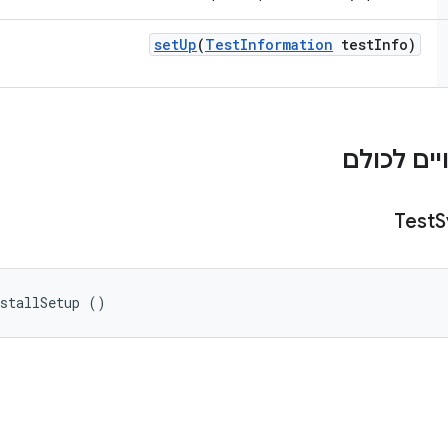
set
Up
(
Test
Information
test
Info)
ים לכולם
Test
S
nstallSetup ()