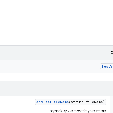
ם
Test
S
add
Test
File
Name
(String file
Name)
הוספת קובץ לרשימת ה-apk להתקנה