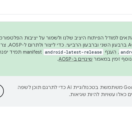
 2026, כדי להתאים למודל הפיתוח היציב שלנו ולשמור על יציבות הפלט
נפרסם קוד מקור ב-AOSP 
andr
. הענף
android-latest-release
manifest תמי
שינויים ב-AOSP
.
‫Google משתמשת בטכנולוגיית AI כדי לתרגם תוכן לשפה
 כאלו עשויות להיות שגיאות.