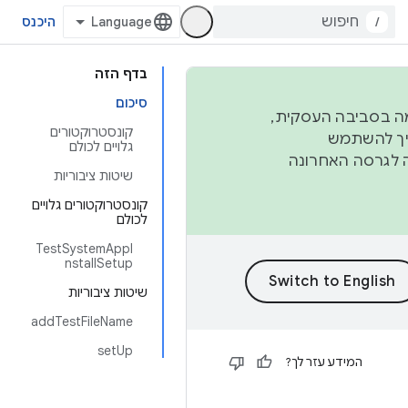
/
היכנס
בדף הזה
סיכום
פורמה בסביבה העסקית,
קונסטרוקטורים
ברבעון השני וברבעון הרביעי. כדי ליצור ולתרום ל-AOSP, צריך להשתמש
גלויים לכולם
ד יפנה לגרסה האחרונה
שיטות ציבוריות
קונסטרוקטורים גלויים
לכולם
TestSystemAppI
nstallSetup
שיטות ציבוריות
addTestFileName
setUp
המידע עזר לך?