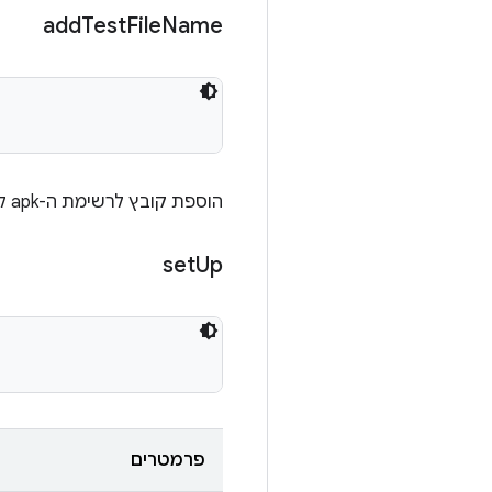
add
Test
File
Name
הוספת קובץ לרשימת ה-apk להתקנה
set
Up
פרמטרים