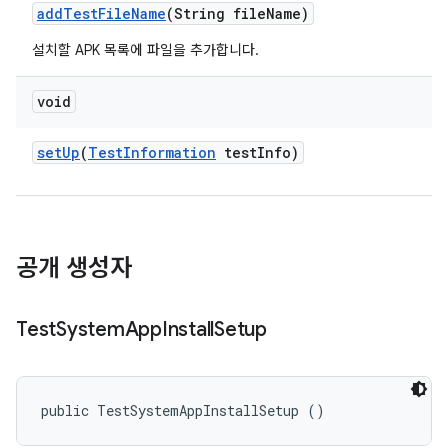
add
Test
File
Name
(String file
Name)
설치할 APK 목록에 파일을 추가합니다.
void
set
Up
(
Test
Information
test
Info)
공개 생성자
Test
System
App
Install
Setup
public TestSystemAppInstallSetup ()