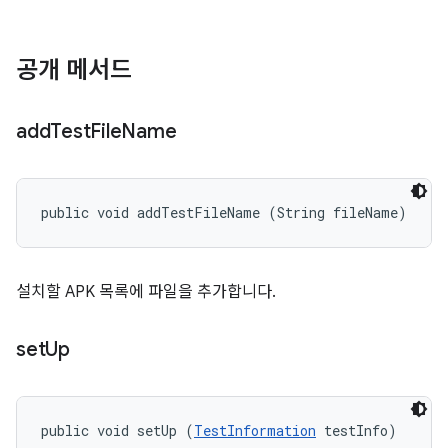
공개 메서드
add
Test
File
Name
public void addTestFileName (String fileName)
설치할 APK 목록에 파일을 추가합니다.
set
Up
public void setUp (
TestInformation
 testInfo)