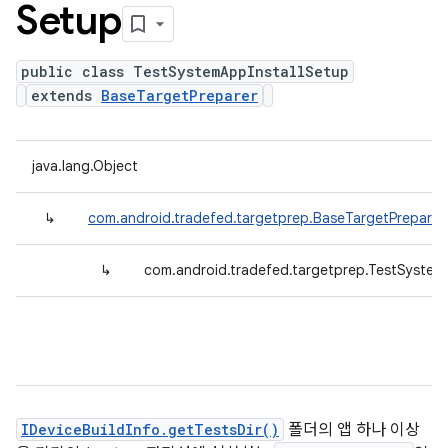
Setup
public class TestSystemAppInstallSetup
extends
BaseTargetPreparer
java.lang.Object
↳
com.android.tradefed.targetprep.BaseTargetPreparer
↳
com.android.tradefed.targetprep.TestSystem
IDeviceBuildInfo.getTestsDir()
폴더의 앱 하나 이상