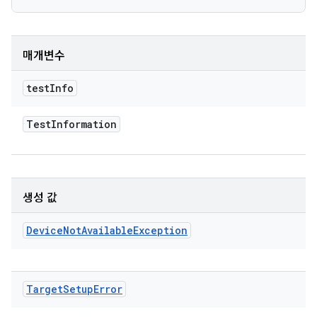
매개변수
test
Info
Test
Information
생성 값
Device
Not
Available
Exception
Target
Setup
Error