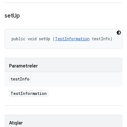
set
Up
public void setUp (
TestInformation
 testInfo)
Parametreler
test
Info
Test
Information
Atışlar