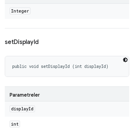
Integer
set
Display
Id
public void setDisplayId (int displayId)
Parametreler
display
Id
int