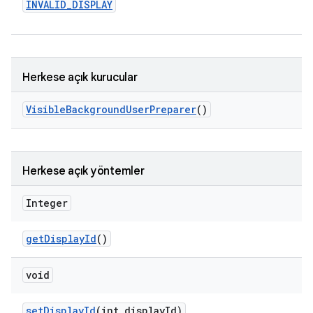
INVALID
_
DISPLAY
Herkese açık kurucular
Visible
Background
User
Preparer
()
Herkese açık yöntemler
Integer
get
Display
Id
()
void
set
Display
Id
(int display
Id)