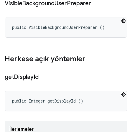
Visible
Background
User
Preparer
public VisibleBackgroundUserPreparer ()
Herkese açık yöntemler
get
Display
Id
public Integer getDisplayId ()
İlerlemeler