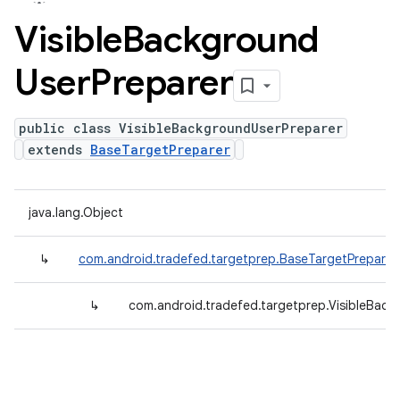
Visible
Background
User
Preparer
public class VisibleBackgroundUserPreparer
extends
BaseTargetPreparer
java.lang.Object
↳
com.android.tradefed.targetprep.BaseTargetPreparer
↳
com.android.tradefed.targetprep.VisibleBack