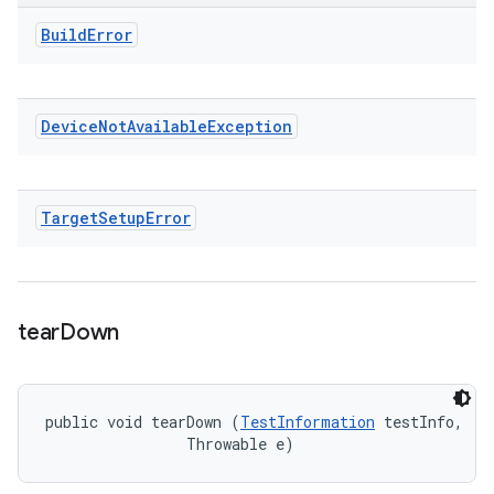
Build
Error
Device
Not
Available
Exception
Target
Setup
Error
tear
Down
public void tearDown (
TestInformation
 testInfo, 

                Throwable e)