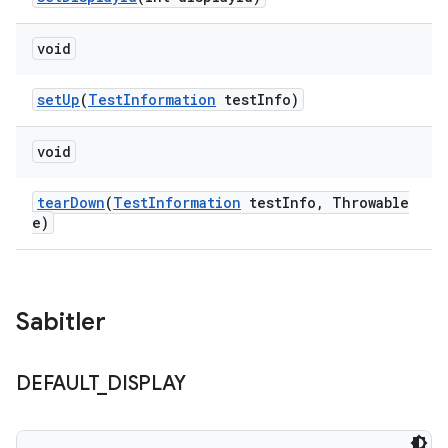
void
set
Up
(
Test
Information
test
Info)
void
tear
Down
(
Test
Information
test
Info
,
Throwable
e)
Sabitler
DEFAULT
_
DISPLAY