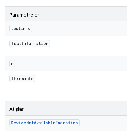
Parametreler
test
Info
Test
Information
e
Throwable
Atışlar
Device
Not
Available
Exception