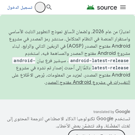
تسجيل الدخول
اعتبارًا من عام 2026، ولضمان اتّساق نموذج التطوير الثابت الأساسي
واستقرار المنصة في النظام المتكامل، سننشر رمز المصدر في مشروع
Android مفتوح المصدر (AOSP) في الربعَين الثاني والرابع. لبناء
مشروع Android مفتوح المصدر والمساهمة فيه، استخدِم
android-latest-release
. سيشير فرع بيان
android-
latest-release
دائمًا إلى أحدث إصدار تم نشره في مشروع
Android مفتوح المصدر. لمزيد من المعلومات، يُرجى الاطّلاع على
التغييرات في مشروع Android مفتوح المصدر
.
تستخدم Google تكنولوجيا الذكاء الاصطناعي لترجمة المحتوى إلى
لغتك المفضّلة، وقد تتضمّن بعض الأخطاء.