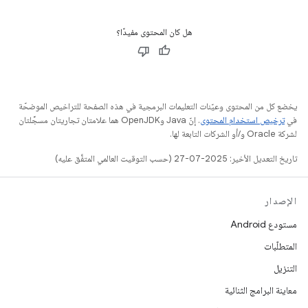
هل كان المحتوى مفيدًا؟
يخضع كل من المحتوى وعيّنات التعليمات البرمجية في هذه الصفحة للتراخيص الموضحّة
في
ترخيص استخدام المحتوى
. إنّ Java وOpenJDK هما علامتان تجاريتان مسجَّلتان
لشركة Oracle و/أو الشركات التابعة لها.
تاريخ التعديل الأخير: 2025-07-27 (حسب التوقيت العالمي المتفَّق عليه)
الإصدار
مستودع Android
المتطلّبات
التنزيل
معاينة البرامج الثنائية