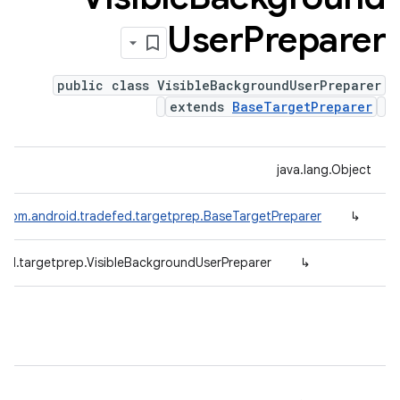
User
Preparer
public class VisibleBackgroundUserPreparer
extends
BaseTargetPreparer
java.lang.Object
com.android.tradefed.targetprep.BaseTargetPreparer
↳
fed.targetprep.VisibleBackgroundUserPreparer
↳