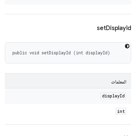
set
Display
Id
public void setDisplayId (int displayId)
المعلمات
display
Id
int