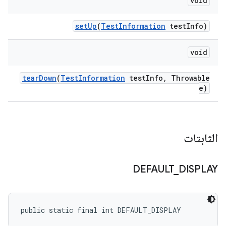
void
set
Up
(
Test
Information
test
Info)
void
tear
Down
(
Test
Information
test
Info
,
Throwable
e)
الثابتات
DEFAULT
_
DISPLAY
public static final int DEFAULT_DISPLAY