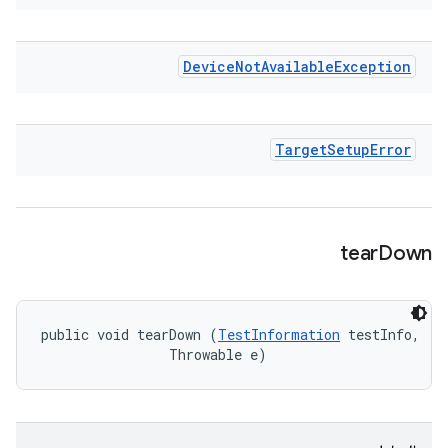
Device
Not
Available
Exception
Target
Setup
Error
tear
Down
public void tearDown (
TestInformation
 testInfo, 

                Throwable e)