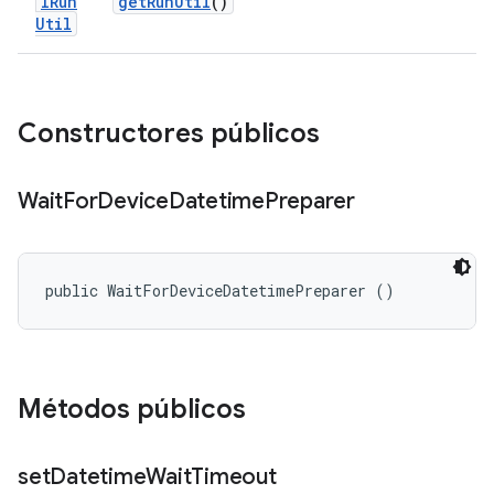
IRun
get
Run
Util
()
Util
Constructores públicos
Wait
For
Device
Datetime
Preparer
public WaitForDeviceDatetimePreparer ()
Métodos públicos
set
Datetime
Wait
Timeout