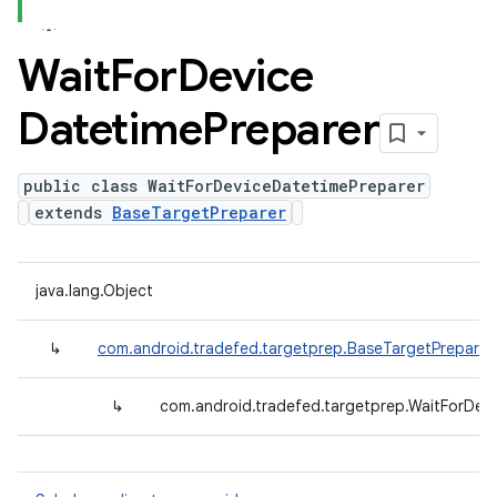
Wait
For
Device
Datetime
Preparer
public class WaitForDeviceDatetimePreparer
extends
BaseTargetPreparer
java.lang.Object
↳
com.android.tradefed.targetprep.BaseTargetPreparer
↳
com.android.tradefed.targetprep.WaitForDev