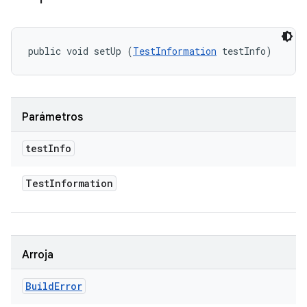
public void setUp (
TestInformation
 testInfo)
Parámetros
test
Info
Test
Information
Arroja
Build
Error