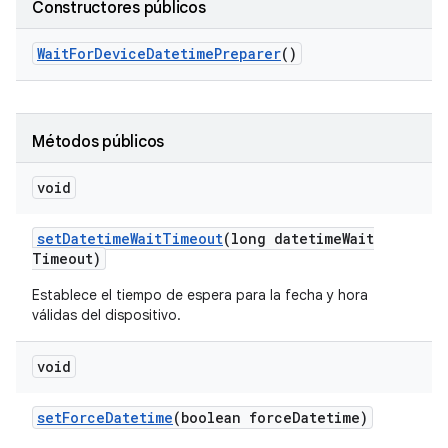
Constructores públicos
Wait
For
Device
Datetime
Preparer
()
Métodos públicos
void
set
Datetime
Wait
Timeout
(long datetime
Wait
Timeout)
Establece el tiempo de espera para la fecha y hora
válidas del dispositivo.
void
set
Force
Datetime
(boolean force
Datetime)