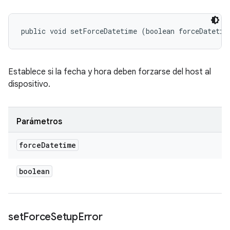
public void setForceDatetime (boolean forceDatetim
Establece si la fecha y hora deben forzarse del host al
dispositivo.
Parámetros
force
Datetime
boolean
set
Force
Setup
Error