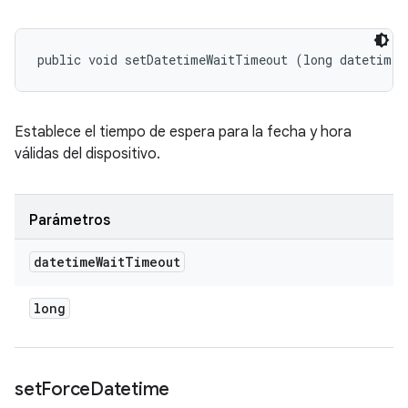
public void setDatetimeWaitTimeout (long datetimeW
Establece el tiempo de espera para la fecha y hora
válidas del dispositivo.
Parámetros
datetime
Wait
Timeout
long
set
Force
Datetime