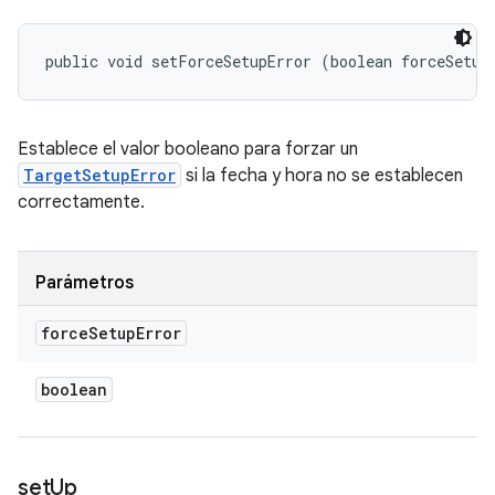
public void setForceSetupError (boolean forceSetup
Establece el valor booleano para forzar un
TargetSetupError
si la fecha y hora no se establecen
correctamente.
Parámetros
force
Setup
Error
boolean
set
Up