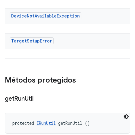
Device
Not
Available
Exception
Target
Setup
Error
Métodos protegidos
get
Run
Util
protected 
IRunUtil
 getRunUtil ()