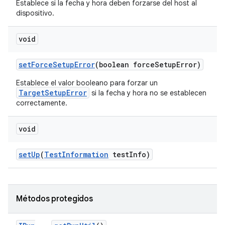
Establece si la fecha y hora deben forzarse del host al
dispositivo.
void
set
Force
Setup
Error
(boolean force
Setup
Error)
Establece el valor booleano para forzar un
TargetSetupError
si la fecha y hora no se establecen
correctamente.
void
set
Up
(
Test
Information
test
Info)
Métodos protegidos