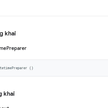
g khai
ime
Preparer
atetimePreparer ()
 khai