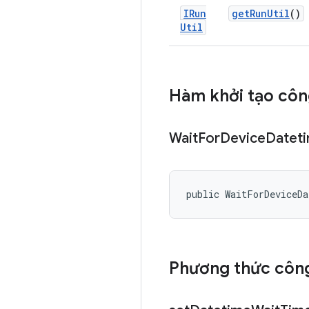
IRun
get
Run
Util
()
Util
Hàm khởi tạo côn
Wait
For
Device
Datet
public WaitForDeviceD
Phương thức công