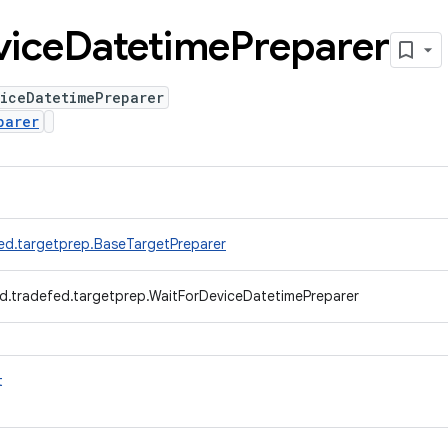
vice
Datetime
Preparer
viceDatetimePreparer
parer
ed.targetprep.BaseTargetPreparer
d.tradefed.targetprep.WaitForDeviceDatetimePreparer
t