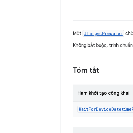
Một
ITargetPreparer
chờ 
Không bắt buộc, trình chuẩn
Tóm tắt
Hàm khởi tạo công khai
Wait
For
Device
Datetime