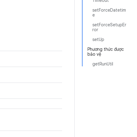
Timeout
setForceDatetim
e
setForceSetupEr
ror
setUp
Phương thức được
bảo vệ
getRunUtil