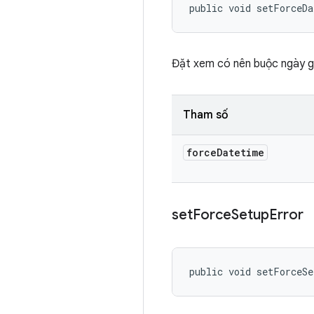
public void setForceD
Đặt xem có nên buộc ngày gi
Tham số
force
Datetime
set
Force
Setup
Error
public void setForceSe