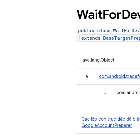
Wait
For
De
public class WaitForDe
extends
BaseTargetPre
java.lang.Object
↳
com.android.tradef
↳
com.androi
Các lớp con trực tiếp đã biế
GoogleAccountPreparer