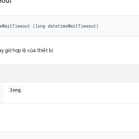
eout
meWaitTimeout (long datetimeWaitTimeout)
y giờ hợp lệ của thiết bị
long