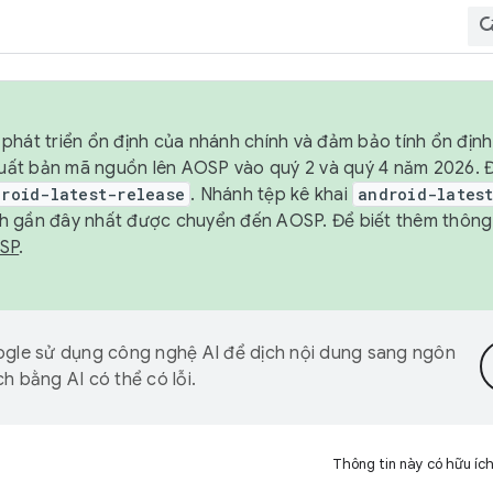
phát triển ổn định của nhánh chính và đảm bảo tính ổn địn
ẽ xuất bản mã nguồn lên AOSP vào quý 2 và quý 4 năm 2026.
droid-latest-release
. Nhánh tệp kê khai
android-lates
h gần đây nhất được chuyển đến AOSP. Để biết thêm thông t
OSP
.
gle sử dụng công nghệ AI để dịch nội dung sang ngôn
h bằng AI có thể có lỗi.
Thông tin này có hữu íc