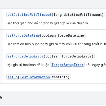
set
Datetime
Wait
Timeout
(long datetime
Wait
Timeout)
Đặt thời gian chờ để chờ ngày giờ hợp lệ của thiết bị
set
Force
Datetime
(boolean force
Datetime)
Đặt xem có nên buộc ngày giờ từ máy chủ lưu trữ sang thiết bị 
set
Force
Setup
Error
(boolean force
Setup
Error)
TargetSetupError
Đặt giá trị boolean để buộc
nếu ngày giờ
set
Up
(
Test
Information
test
Info)
ệ