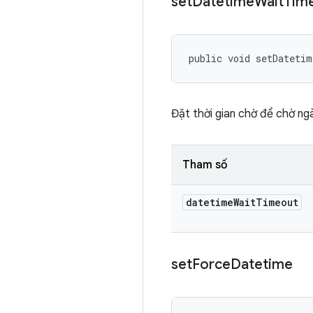
set
Datetime
Wait
Tim
public void setDateti
Đặt thời gian chờ để chờ ngà
Tham số
datetime
Wait
Timeout
set
Force
Datetime