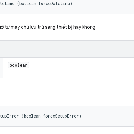
atetime (boolean forceDatetime)
ờ từ máy chủ lưu trữ sang thiết bị hay không
boolean
tupError (boolean forceSetupError)