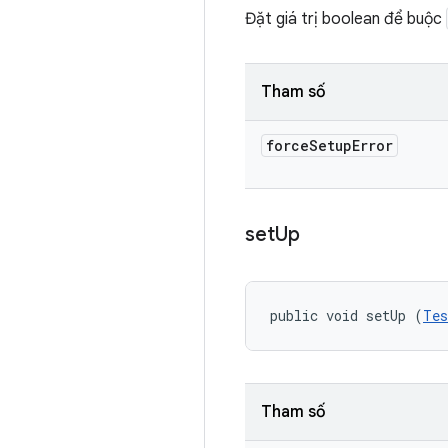
Đặt giá trị boolean để buộc
Tham số
force
Setup
Error
set
Up
public void setUp (
Tes
Tham số