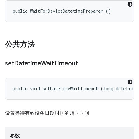
public WaitForDeviceDatetimePreparer ()
公共方法
set
Datetime
Wait
Timeout
public void setDatetimeWaitTimeout (long datetimeW
设置等待有效设备日期时间的超时时间
参数