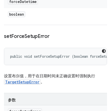
force
Datetime
boolean
set
Force
Setup
Error
public void setForceSetupError (boolean forceSetup
设置布尔值，用于在日期时间未正确设置时强制执行
TargetSetupError
。
参数