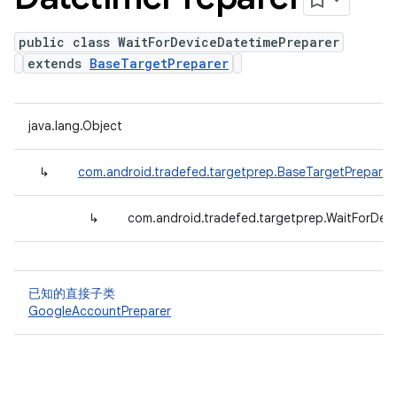
public class WaitForDeviceDatetimePreparer
extends
BaseTargetPreparer
java.lang.Object
↳
com.android.tradefed.targetprep.BaseTargetPreparer
↳
com.android.tradefed.targetprep.WaitForDev
已知的直接子类
GoogleAccountPreparer