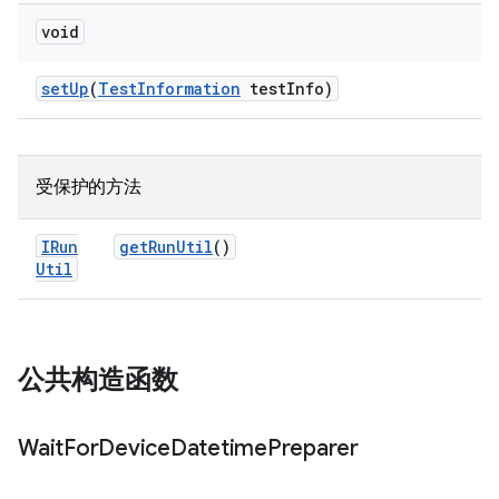
void
set
Up
(
Test
Information
test
Info)
受保护的方法
IRun
get
Run
Util
()
Util
公共构造函数
Wait
For
Device
Datetime
Preparer