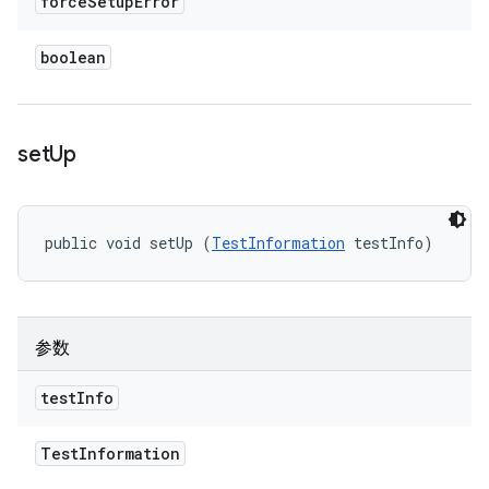
force
Setup
Error
boolean
set
Up
public void setUp (
TestInformation
 testInfo)
参数
test
Info
Test
Information