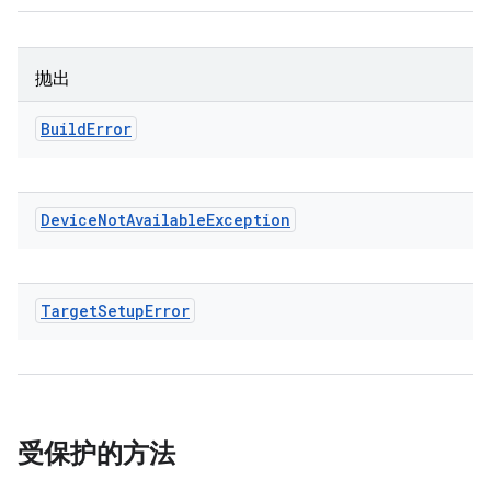
抛出
Build
Error
Device
Not
Available
Exception
Target
Setup
Error
受保护的方法