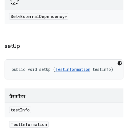
रिटर्न
Set<External
Dependency>
set
Up
public void setUp (
TestInformation
 testInfo)
पैरामीटर
test
Info
Test
Information