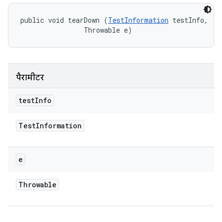
public void tearDown (
TestInformation
 testInfo, 

                Throwable e)
पैरामीटर
test
Info
Test
Information
e
Throwable