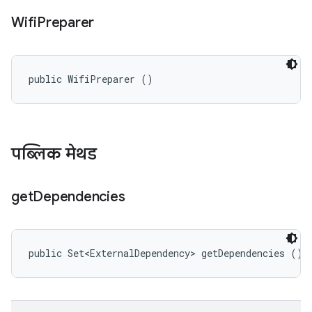
Wifi
Preparer
public WifiPreparer ()
पब्लिक मेथड
get
Dependencies
public Set<ExternalDependency> getDependencies ()