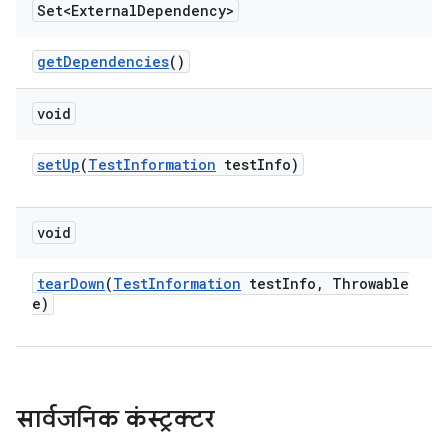
Set<External
Dependency>
get
Dependencies
()
void
set
Up
(
Test
Information
test
Info)
void
tear
Down
(
Test
Information
test
Info
,
Throwable
e)
सार्वजनिक कंस्ट्रक्टर