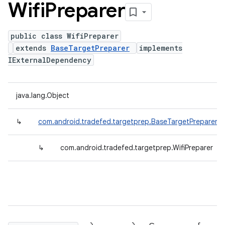
Wifi
Preparer
public class WifiPreparer
extends
BaseTargetPreparer
implements
IExternalDependency
java.lang.Object
↳
com.android.tradefed.targetprep.BaseTargetPreparer
↳
com.android.tradefed.targetprep.WifiPreparer