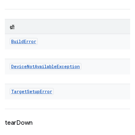
थ्रॉ
Build
Error
Device
Not
Available
Exception
Target
Setup
Error
tear
Down