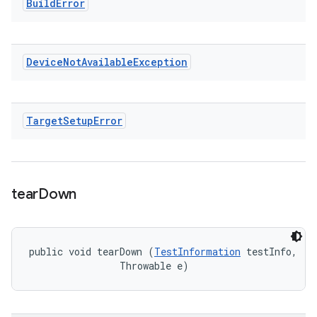
Build
Error
Device
Not
Available
Exception
Target
Setup
Error
tear
Down
public void tearDown (
TestInformation
 testInfo, 

                Throwable e)