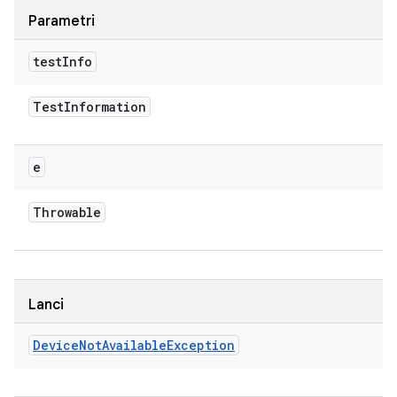
Parametri
test
Info
Test
Information
e
Throwable
Lanci
Device
Not
Available
Exception