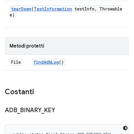
tear
Down
(
Test
Information
test
Info
,
Throwable
e)
Metodi protetti
File
find
Adb
Log
()
Costanti
ADB
_
BINARY
_
KEY