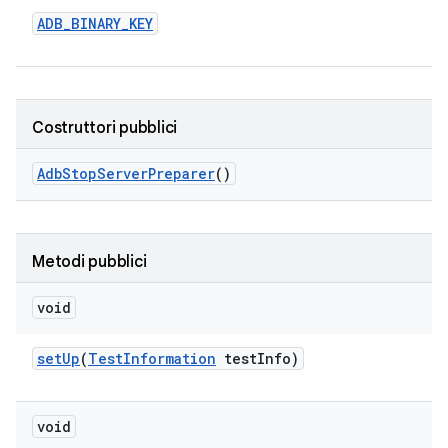
ADB
_
BINARY
_
KEY
Costruttori pubblici
Adb
Stop
Server
Preparer
()
Metodi pubblici
void
set
Up
(
Test
Information
test
Info)
void