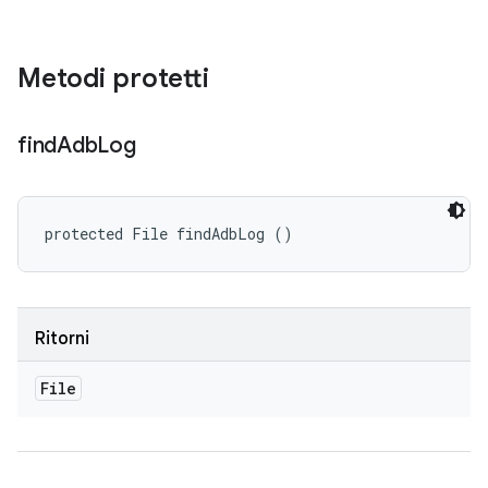
Metodi protetti
find
Adb
Log
protected File findAdbLog ()
Ritorni
File