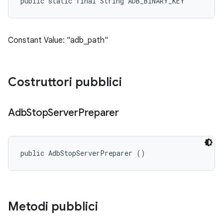
public static final String ADB_BINARY_KEY
Constant Value: "adb_path"
Costruttori pubblici
Adb
Stop
Server
Preparer
public AdbStopServerPreparer ()
Metodi pubblici