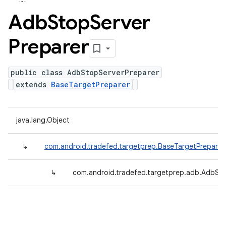
Adb
Stop
Server
Preparer
public class AdbStopServerPreparer
extends
BaseTargetPreparer
java.lang.Object
↳
com.android.tradefed.targetprep.BaseTargetPreparer
↳
com.android.tradefed.targetprep.adb.AdbSt