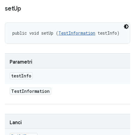
set
Up
public void setUp (
TestInformation
 testInfo)
Parametri
test
Info
Test
Information
Lanci