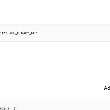
ring ADB_BINARY_KEY
A
reparer ()