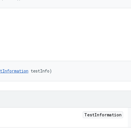
tInformation
 testInfo)
Test
Information