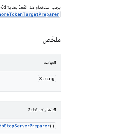
يجب استخدام هذا المُعدّ بعناية لأنّه يوقف عملية adb ويعيد تشغيلها على الأجهزة المضيفة. يج
horeTokenTargetPreparer
ملخّص
الثوابت
String
الإنشاءات العامة
db
Stop
Server
Preparer
()