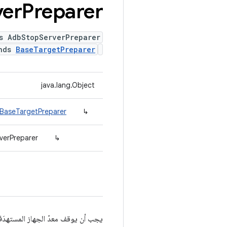
ver
Preparer
s AdbStopServerPreparer
ends
BaseTargetPreparer
java.lang.Object
.BaseTargetPreparer
↳
verPreparer
↳
يجب أن يوقف معدّ الجهاز المستهدَف خادم adb على المضيف قبل وبعد تشغي