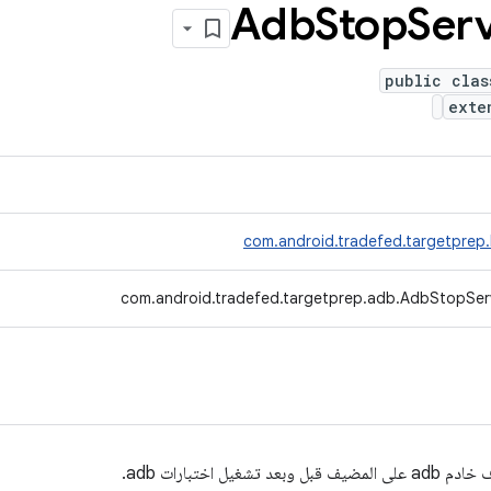
Adb
Stop
Ser
public clas
ext
com.android.tradefed.targetprep
com.android.tradefed.targetprep.adb.AdbStopSer
ل اختبارات adb.