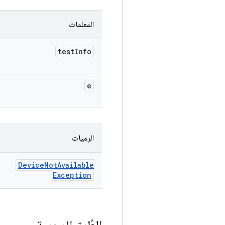
المعلمات
test
Info
e
الرميات
Device
Not
Available
Exception