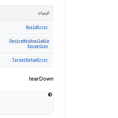
الرميات
Build
Error
Device
Not
Available
Exception
Target
Setup
Error
tear
Down