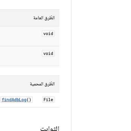
الطُرق العامة
void
void
الطُرق المحمية
find
Adb
Log
()
File
الثوابت