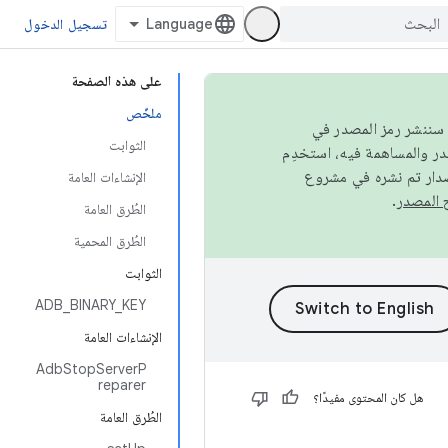
تسجيل الدخول
على هذه الصفحة
ملخّص
كامل، سننشر رمز المصدر في
الثوابت
صدار تم نشره في مشروع
الإنشاءات العامة
.
الطُرق العامة
الطُرق المحمية
الثوابت
ADB_BINARY_KEY
الإنشاءات العامة
AdbStopServerP
reparer
هل كان المحتوى مفيدًا؟
الطُرق العامة