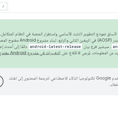
/
 عام 2026، ولضمان اتّساق نموذج التطوير الثابت الأساسي واستقرار المنصة في النظام المت
an
. سيشير فرع بيان
android-latest-release
دائمًا إلى أحدث إ
التغييرات في مشروع Android مفتوح المصدر
تستخدم Google تكنولوجيا الذكاء الاصطناعي لترجمة المحتوى إلى لغتك
خطاء.