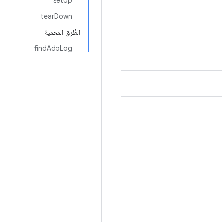
setUp
tearDown
الطُرق المحمية
findAdbLog