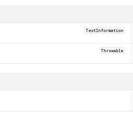
Test
Information
Throwable