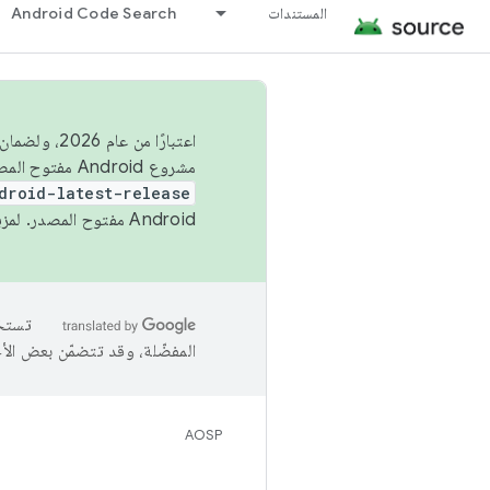
المستندات
Android Code Search
اعتبارًا من
مشروع Android مفتوح المصدر (AOSP) في الربعَين الثاني والرابع. لبناء مشروع Android مفتوح المصدر والمساهمة فيه، استخدِم
droid-latest-release
Android مفتوح المصدر. لمزيد من المعلومات، يُرجى الاطّلاع على
المفضّلة، وقد تتضمّن بعض الأ
AOSP