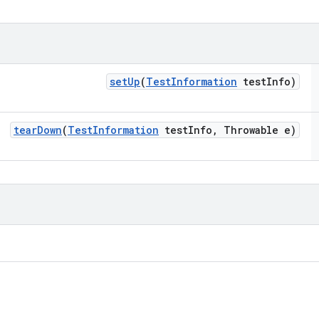
set
Up
(
Test
Information
test
Info)
tear
Down
(
Test
Information
test
Info
,
Throwable e)