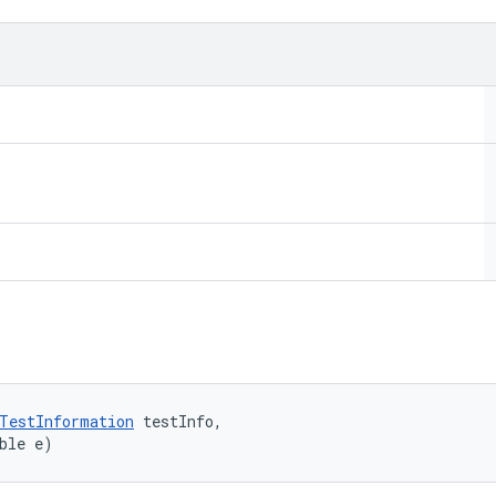
TestInformation
 testInfo, 

ble e)