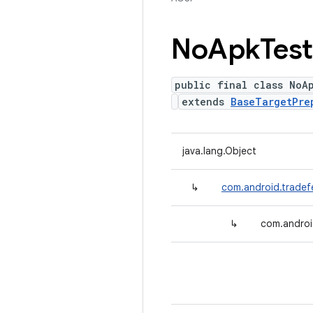
No
Apk
Test
public final class NoA
extends
BaseTargetPre
java.lang.Object
↳
com.android.tradef
↳
com.androi