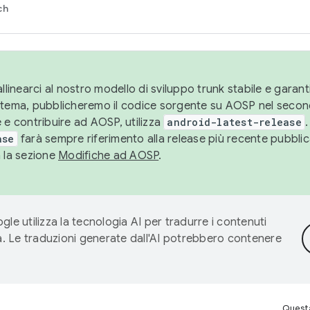
ch
llinearci al nostro modello di sviluppo trunk stabile e garantir
istema, pubblicheremo il codice sorgente su AOSP nel secon
 e contribuire ad AOSP, utilizza
android-latest-release
.
ase
farà sempre riferimento alla release più recente pubbli
a la sezione
Modifiche ad AOSP
.
gle utilizza la tecnologia AI per tradurre i contenuti
ta. Le traduzioni generate dall'AI potrebbero contenere
Questa