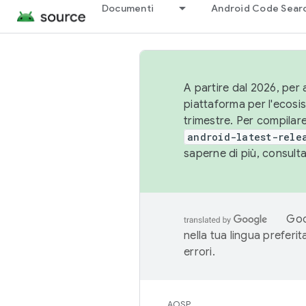
Documenti
Android Code Sear
A partire dal 2026, per a
piattaforma per l'ecos
trimestre. Per compilare
android-latest-rele
saperne di più, consult
Goo
nella tua lingua preferi
errori.
AOSP