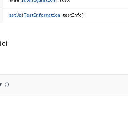
IConfiguration
Invia il
in uso.
set
Up
(
Test
Information
test
Info)
ici
er ()