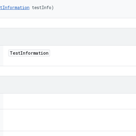
tInformation
 testInfo)
Test
Information