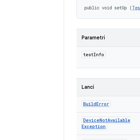
public void setUp (
Tes
Parametri
test
Info
Lanci
Build
Error
Device
Not
Available
Exception