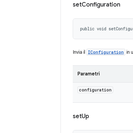
set
Configuration
public void setConfigu
Invia il
IConfiguration
in 
Parametri
configuration
set
Up