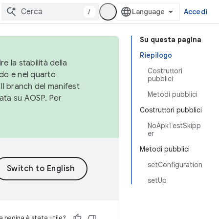
/
Accedi
Su questa pagina
Riepilogo
e la stabilità della
Costruttori
do e nel quarto
pubblici
 Il branch del manifest
Metodi pubblici
cata su AOSP. Per
Costruttori pubblici
NoApkTestSkipp
er
Metodi pubblici
setConfiguration
setUp
 pagina è stata utile?