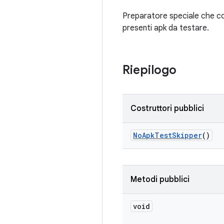
Preparatore speciale che co
presenti apk da testare.
Riepilogo
Costruttori pubblici
No
Apk
Test
Skipper
()
Metodi pubblici
void