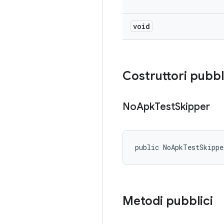
void
Costruttori pubbl
No
Apk
Test
Skipper
public NoApkTestSkipp
Metodi pubblici