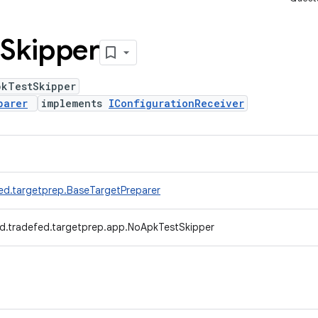
Skipper
pkTestSkipper
parer
implements
IConfigurationReceiver
ed.targetprep.BaseTargetPreparer
d.tradefed.targetprep.app.NoApkTestSkipper