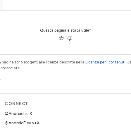
Questa pagina è stata utile?
a pagina sono soggetti alle licenze descritte nella
Licenza per i contenuti
. 
à consociate.
.
CONNECT
@Android su X
@AndroidDev su X