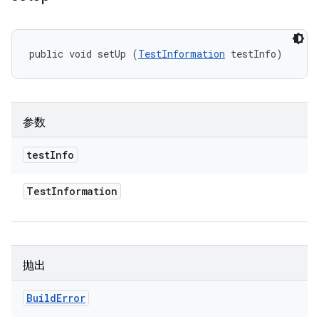
public void setUp (
TestInformation
 testInfo)
参数
test
Info
Test
Information
抛出
Build
Error