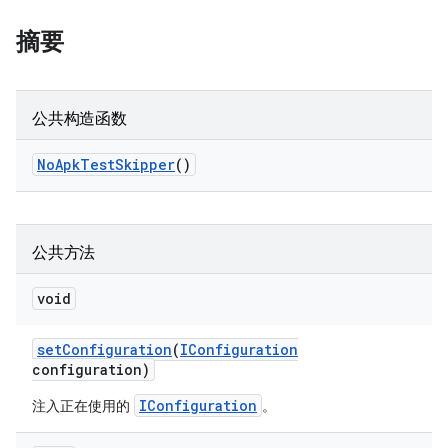
摘要
公共构造函数
No
Apk
Test
Skipper
()
公共方法
void
set
Configuration
(
IConfiguration
configuration)
IConfiguration
注入正在使用的
。