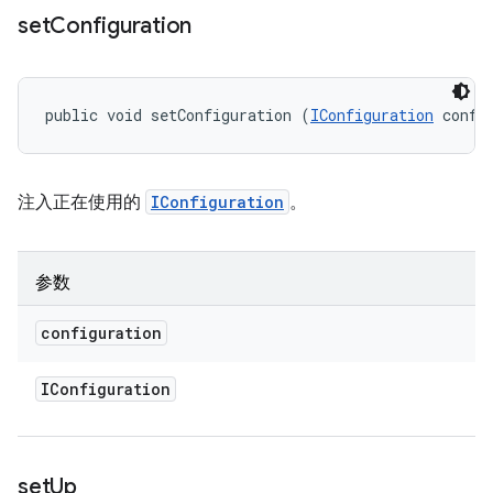
set
Configuration
public void setConfiguration (
IConfiguration
 confi
注入正在使用的
IConfiguration
。
参数
configuration
IConfiguration
set
Up