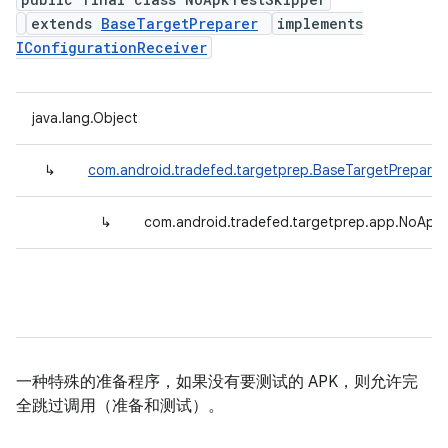
extends
BaseTargetPreparer
implements
IConfigurationReceiver
java.lang.Object
↳
com.android.tradefed.targetprep.BaseTargetPreparer
↳
com.android.tradefed.targetprep.app.NoApk
一种特殊的准备程序，如果没有要测试的 APK，则允许完
全跳过调用（准备和测试）。