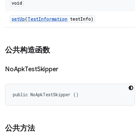
void
set
Up
(
Test
Information
test
Info)
公共构造函数
No
Apk
Test
Skipper
public NoApkTestSkipper ()
公共方法