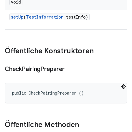
void
set
Up
(
Test
Information
test
Info)
Öffentliche Konstruktoren
Check
Pairing
Preparer
public CheckPairingPreparer ()
Öffentliche Methoden