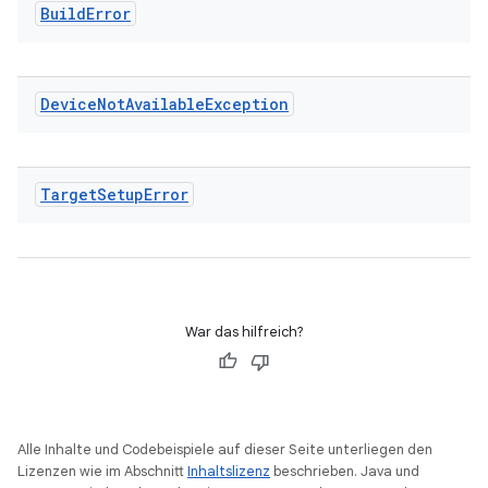
Build
Error
Device
Not
Available
Exception
Target
Setup
Error
War das hilfreich?
Alle Inhalte und Codebeispiele auf dieser Seite unterliegen den
Lizenzen wie im Abschnitt
Inhaltslizenz
beschrieben. Java und