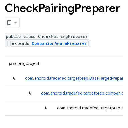
Check
Pairing
Preparer
public class CheckPairingPreparer
extends
CompanionAwarePreparer
java.lang.Object
↳
com.android.tradefed.targetprep.BaseTargetPreparer
↳
com.android.tradefed.targetprep.companion
↳
com.android.tradefed.targetprep.co