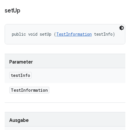
set
Up
public void setUp (
TestInformation
 testInfo)
Parameter
test
Info
Test
Information
Ausgabe