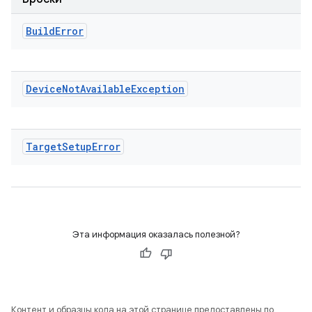
Build
Error
Device
Not
Available
Exception
Target
Setup
Error
Эта информация оказалась полезной?
Контент и образцы кода на этой странице предоставлены по