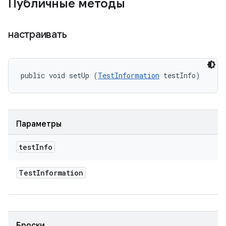
Публичные методы
настраивать
public void setUp (
TestInformation
 testInfo)
Параметры
test
Info
Test
Information
Броски