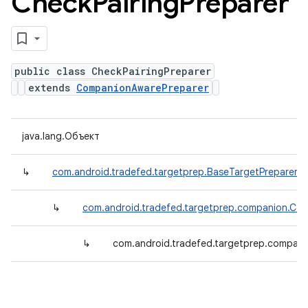
Check
Pairing
Preparer
public class CheckPairingPreparer
extends
CompanionAwarePreparer
java.lang.Объект
↳
com.android.tradefed.targetprep.BaseTargetPreparer
↳
com.android.tradefed.targetprep.companion.Co
↳
com.android.tradefed.targetprep.compani