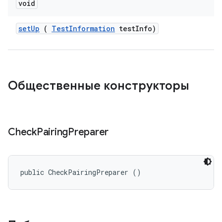
void
set
Up
(
Test
Information
test
Info)
Общественные конструкторы
Check
Pairing
Preparer
public CheckPairingPreparer ()