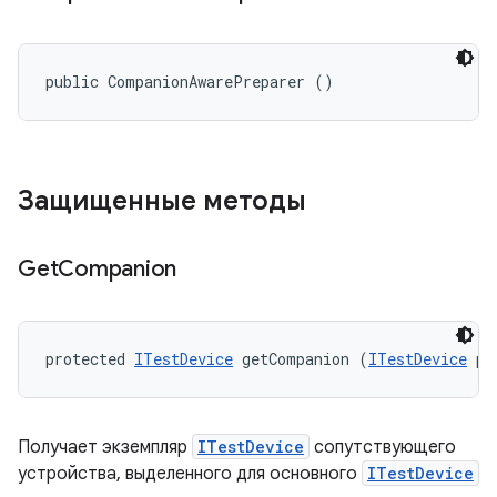
public CompanionAwarePreparer ()
Защищенные методы
Get
Companion
protected 
ITestDevice
 getCompanion (
ITestDevice
 pr
Получает экземпляр
ITestDevice
сопутствующего
устройства, выделенного для основного
ITestDevice