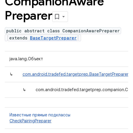
Companion
Aware
Preparer
public abstract class CompanionAwarePreparer
extends
BaseTargetPreparer
java.lang.Объект
↳
com.android.tradefed.targetprep.BaseTargetPreparer
↳
com.android.tradefed.targetprep.companion.Co
Известные прямые подклассы
CheckPairingPreparer