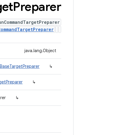
get
Preparer
unCommandTargetPreparer
CommandTargetPreparer
java.lang.Object
.BaseTargetPreparer
↳
getPreparer
↳
rer
↳