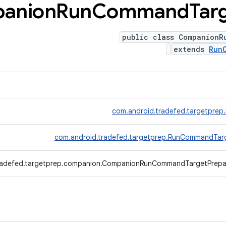
anion
Run
Command
Tar
public class CompanionR
extends
Run
com.android.tradefed.targetprep
com.android.tradefed.targetprep.RunCommandTar
radefed.targetprep.companion.CompanionRunCommandTargetPrepa