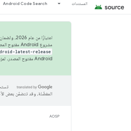
المستندات
Android Code Search
اعتبارًا من
مشروع Android مفتوح المصدر (AOSP) في الربعَين الثاني والرابع. لبناء مشروع Android مفتوح المصدر والمساهمة فيه، استخدِم
droid-latest-release
Android مفتوح المصدر. لمزيد من المعلومات، يُرجى الاطّلاع على
المفضّلة، وقد تتضمّن بعض الأ
AOSP