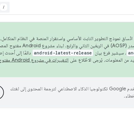
/
 عام 2026، ولضمان اتّساق نموذج التطوير الثابت الأساسي واستقرار المنصة في النظام المت
an
. سيشير فرع بيان
android-latest-release
دائمًا إلى أحدث إ
التغييرات في مشروع Android مفتوح المصدر
تستخدم Google تكنولوجيا الذكاء الاصطناعي لترجمة المحتوى إلى لغتك
خطاء.