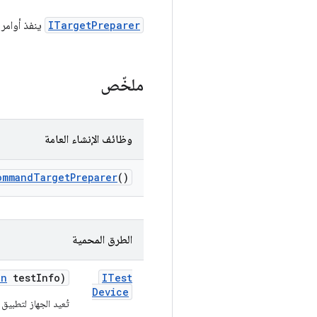
ITargetPreparer
ينفذ أوامر
ملخّص
وظائف الإنشاء العامة
ommand
Target
Preparer
()
الطرق المحمية
on
test
Info)
ITest
Device
تُعيد الجهاز لتطبيق ا