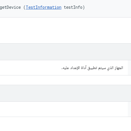
getDevice (
TestInformation
 testInfo)
الجهاز الذي سيتم تطبيق أداة الإعداد عليه.