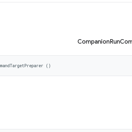
Companion
Run
Co
mmandTargetPreparer ()