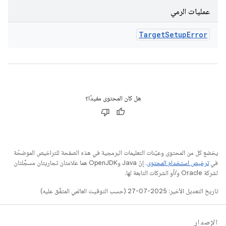
عمليات الرمي
Target
Setup
Error
هل كان المحتوى مفيدًا؟
يخضع كل من المحتوى وعيّنات التعليمات البرمجية في هذه الصفحة للتراخيص الموضحّة
في
ترخيص استخدام المحتوى
. إنّ Java وOpenJDK هما علامتان تجاريتان مسجَّلتان
لشركة Oracle و/أو الشركات التابعة لها.
تاريخ التعديل الأخير: 2025-07-27 (حسب التوقيت العالمي المتفَّق عليه)
الإصدار