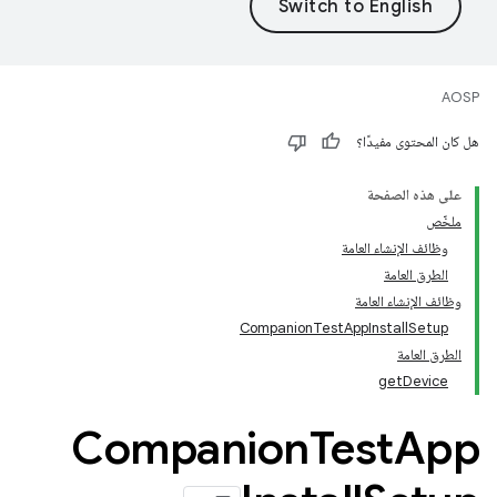
AOSP
هل كان المحتوى مفيدًا؟
على هذه الصفحة
ملخّص
وظائف الإنشاء العامة
الطرق العامة
وظائف الإنشاء العامة
CompanionTestAppInstallSetup
الطرق العامة
getDevice
Companion
Test
App