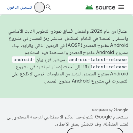
تسجيل الدخول
اعتبارًا من عام 2026، ولضمان اتّساق نموذج التطوير الثابت الأساسي
واستقرار المنصة في النظام المتكامل، سننشر رمز المصدر في مشروع
Android مفتوح المصدر (AOSP) في الربعَين الثاني والرابع. لبناء
مشروع Android مفتوح المصدر والمساهمة فيه، استخدِم
android-latest-release
. سيشير فرع بيان
android-
latest-release
دائمًا إلى أحدث إصدار تم نشره في مشروع
Android مفتوح المصدر. لمزيد من المعلومات، يُرجى الاطّلاع على
التغييرات في مشروع Android مفتوح المصدر
.
تستخدم Google تكنولوجيا الذكاء الاصطناعي لترجمة المحتوى إلى
لغتك المفضّلة، وقد تتضمّن بعض الأخطاء.