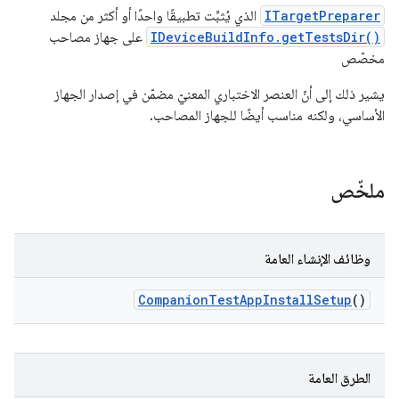
ITargetPreparer
الذي يُثبِّت تطبيقًا واحدًا أو أكثر من مجلد
IDeviceBuildInfo.getTestsDir()
على جهاز مصاحب
مخصّص
يشير ذلك إلى أنّ العنصر الاختباري المعنيّ مضمّن في إصدار الجهاز
الأساسي، ولكنه مناسب أيضًا للجهاز المصاحب.
ملخّص
وظائف الإنشاء العامة
Companion
Test
App
Install
Setup
()
الطرق العامة