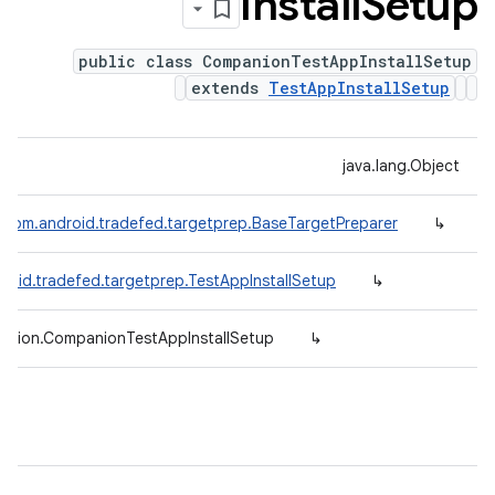
Install
Setup
public class CompanionTestAppInstallSetup
extends
TestAppInstallSetup
java.lang.Object
com.android.tradefed.targetprep.BaseTargetPreparer
↳
roid.tradefed.targetprep.TestAppInstallSetup
↳
panion.CompanionTestAppInstallSetup
↳