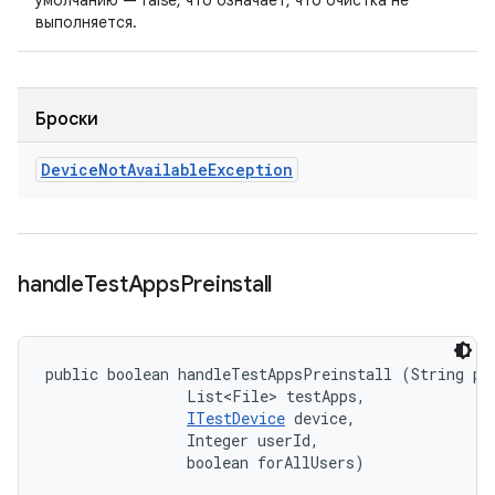
умолчанию — false, что означает, что очистка не
выполняется.
Броски
Device
Not
Available
Exception
handle
Test
Apps
Preinstall
public boolean handleTestAppsPreinstall (String pac
                List<File> testApps, 

ITestDevice
 device, 

                Integer userId, 

                boolean forAllUsers)