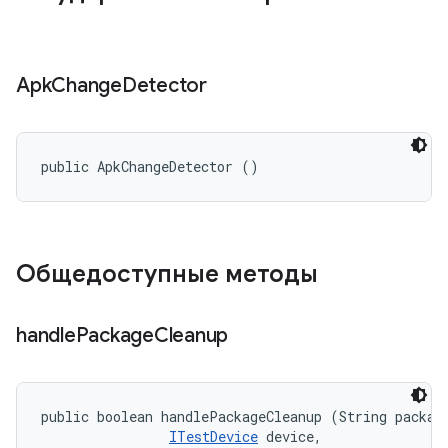
Apk
Change
Detector
public ApkChangeDetector ()
Общедоступные методы
handle
Package
Cleanup
public boolean handlePackageCleanup (String package
ITestDevice
 device, 
