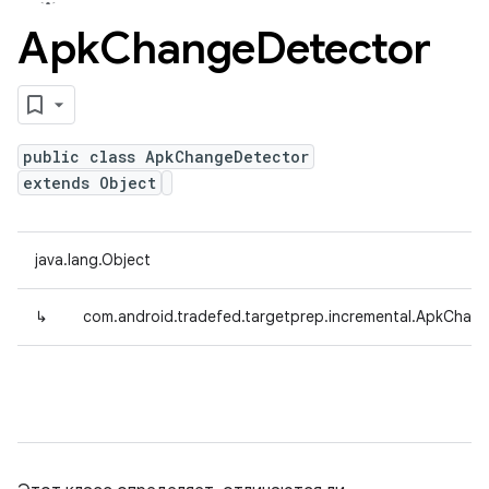
Apk
Change
Detector
public class ApkChangeDetector
extends Object
java.lang.Object
↳
com.android.tradefed.targetprep.incremental.ApkChan