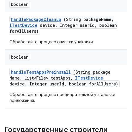
boolean
handle
Package
Cleanup
(String package
Name
,
ITest
Device
device
,
Integer user
Id
,
boolean
for
All
Users)
Обработайте процесс очистки упаковки.
boolean
handle
Test
Apps
Preinstall
(String package
Name
,
List<File> test
Apps
,
ITest
Device
device
,
Integer user
Id
,
boolean for
All
Users)
Обработайте процесс предварительной установки
приложения.
Государственные строители