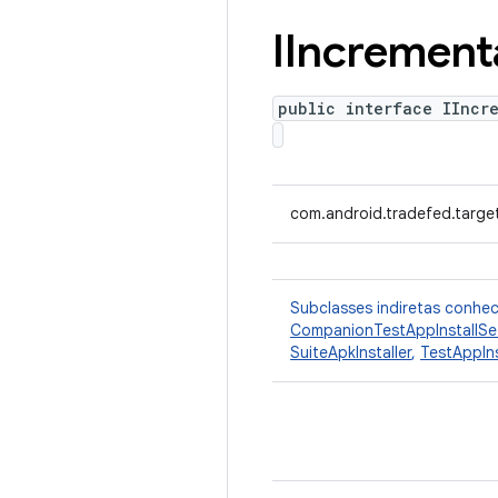
IIncrement
public interface IIncr
com.android.tradefed.targe
Subclasses indiretas conhe
CompanionTestAppInstallSe
SuiteApkInstaller
,
TestAppIn