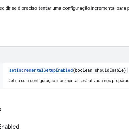
ecidir se é preciso tentar uma configuração incremental para
set
Incremental
Setup
Enabled
(boolean should
Enable)
Defina se a configuração incremental será ativada nos prepara
s
Enabled