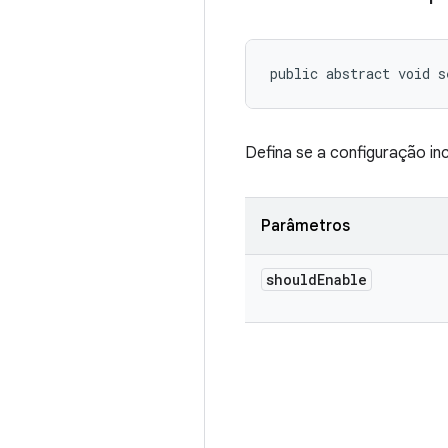
public abstract void s
Defina se a configuração i
Parâmetros
should
Enable