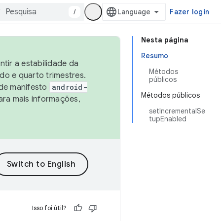
/
Fazer login
Nesta página
Resumo
tir a estabilidade da
Métodos
o e quarto trimestres.
públicos
 de manifesto
android-
Métodos públicos
ara mais informações,
setIncrementalSe
tupEnabled
Isso foi útil?