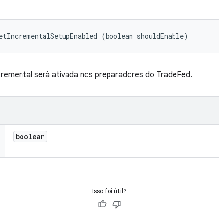
etIncrementalSetupEnabled (boolean shouldEnable)
ncremental será ativada nos preparadores do TradeFed.
boolean
Isso foi útil?