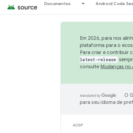
Documentos
Android Code Se
Em 2026, para nos alin
plataforma para o ecos
Para criar e contribuir
latest-release
sempre
consulte
Mudanças no
O G
para seu idioma de pre
AOSP