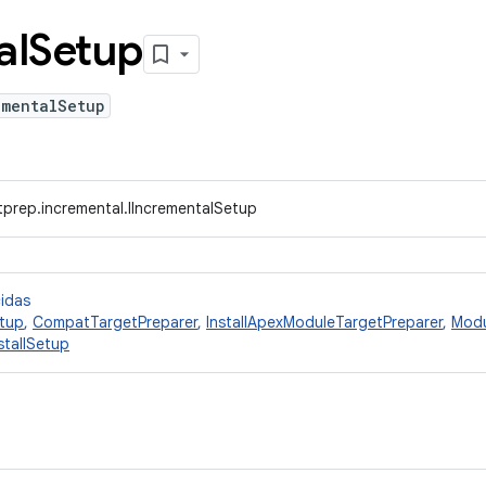
al
Setup
ementalSetup
tprep.incremental.IIncrementalSetup
cidas
tup
,
CompatTargetPreparer
,
InstallApexModuleTargetPreparer
,
Modu
stallSetup