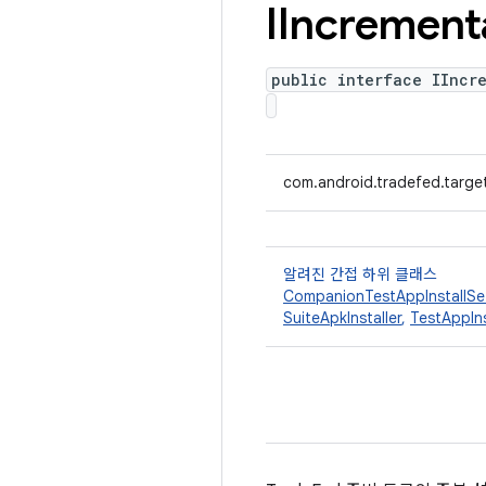
IIncrement
public interface IIncr
com.android.tradefed.targe
알려진 간접 하위 클래스
CompanionTestAppInstallSe
SuiteApkInstaller
,
TestAppIn