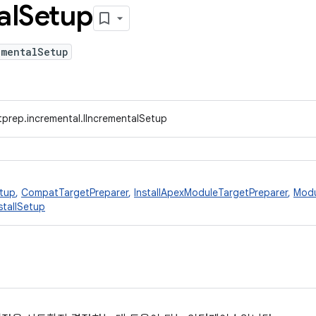
al
Setup
ementalSetup
tprep.incremental.IIncrementalSetup
tup
,
CompatTargetPreparer
,
InstallApexModuleTargetPreparer
,
Modu
stallSetup