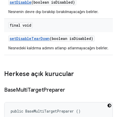
set
Disable
(boolean is
Disabled)
Nesnenin devre dışı bırakılıp bırakılmayacağını belirler.
final void
set
Disable
Tear
Down
(boolean is
Disabled)
Nesnedeki kaldırma adımını atlanıp atlanmayacağını belirler.
Herkese açık kurucular
Base
Multi
Target
Preparer
public BaseMultiTargetPreparer ()