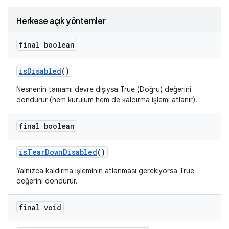
Herkese açık yöntemler
final boolean
is
Disabled
()
Nesnenin tamamı devre dışıysa True (Doğru) değerini
döndürür (hem kurulum hem de kaldırma işlemi atlanır).
final boolean
is
Tear
Down
Disabled
()
Yalnızca kaldırma işleminin atlanması gerekiyorsa True
değerini döndürür.
final void