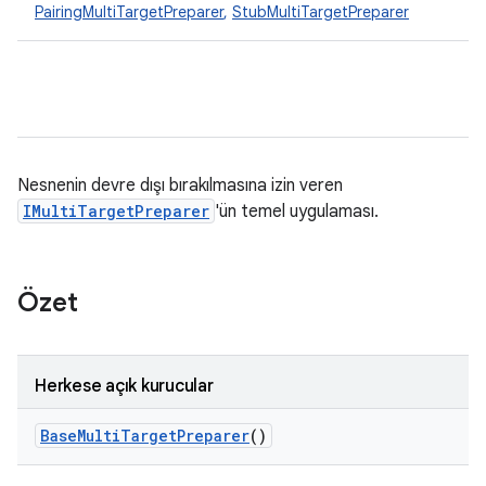
PairingMultiTargetPreparer
,
StubMultiTargetPreparer
Nesnenin devre dışı bırakılmasına izin veren
IMultiTargetPreparer
'ün temel uygulaması.
Özet
Herkese açık kurucular
Base
Multi
Target
Preparer
()