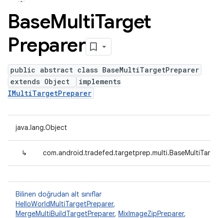
Base
Multi
Target
Preparer
public abstract class BaseMultiTargetPreparer
extends Object
implements
IMultiTargetPreparer
java.lang.Object
↳
com.android.tradefed.targetprep.multi.BaseMultiTarg
Bilinen doğrudan alt sınıflar
HelloWorldMultiTargetPreparer
,
MergeMultiBuildTargetPreparer
,
MixImageZipPreparer
,