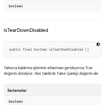
boolean
is
Tear
Down
Disabled
public final boolean isTearDownDisabled ()
Yalnızca kaldırma işleminin atlanması gerekiyorsa True
değerini döndürür. Aksi takdirde False (yanlış) değerini alır.
İlerlemeler
boolean