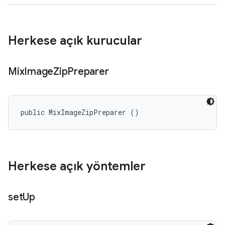
Herkese açık kurucular
Mix
Image
Zip
Preparer
public MixImageZipPreparer ()
Herkese açık yöntemler
set
Up