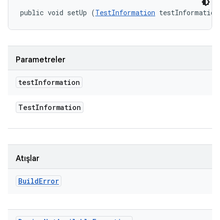
public void setUp (
TestInformation
 testInformation
Parametreler
test
Information
Test
Information
Atışlar
Build
Error