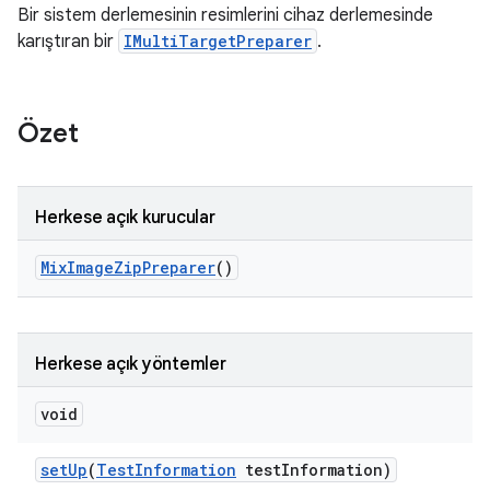
Bir sistem derlemesinin resimlerini cihaz derlemesinde
karıştıran bir
IMultiTargetPreparer
.
Özet
Herkese açık kurucular
Mix
Image
Zip
Preparer
()
Herkese açık yöntemler
void
set
Up
(
Test
Information
test
Information)