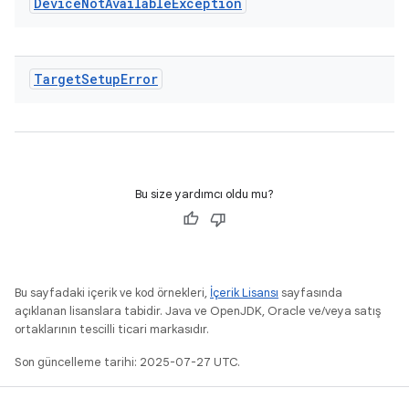
Device
Not
Available
Exception
Target
Setup
Error
Bu size yardımcı oldu mu?
Bu sayfadaki içerik ve kod örnekleri,
İçerik Lisansı
sayfasında
açıklanan lisanslara tabidir. Java ve OpenJDK, Oracle ve/veya satış
ortaklarının tescilli ticari markasıdır.
Son güncelleme tarihi: 2025-07-27 UTC.