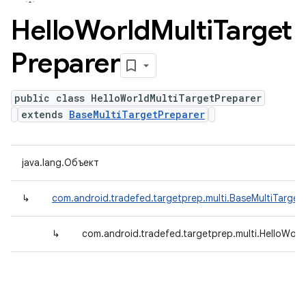
Hello
World
Multi
Target
Preparer
public class HelloWorldMultiTargetPreparer
extends
BaseMultiTargetPreparer
java.lang.Объект
↳
com.android.tradefed.targetprep.multi.BaseMultiTarget
↳
com.android.tradefed.targetprep.multi.HelloWorl