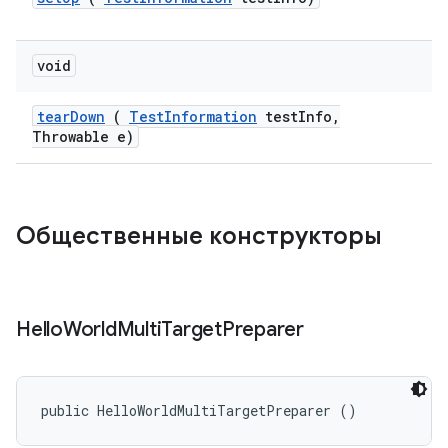
void
tear
Down
(
Test
Information
test
Info
,
Throwable e)
Общественные конструкторы
Hello
World
Multi
Target
Preparer
public HelloWorldMultiTargetPreparer ()