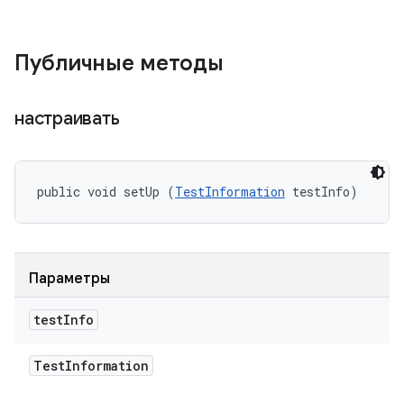
Публичные методы
настраивать
public void setUp (
TestInformation
 testInfo)
Параметры
test
Info
Test
Information