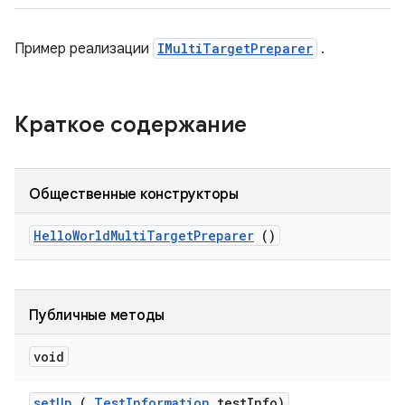
Пример реализации
IMultiTargetPreparer
.
Краткое содержание
Общественные конструкторы
Hello
World
Multi
Target
Preparer
()
Публичные методы
void
set
Up
(
Test
Information
test
Info)