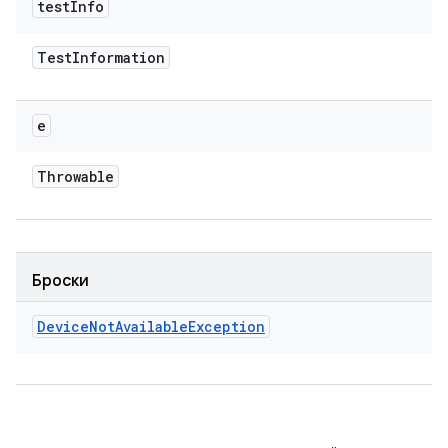
test
Info
Test
Information
e
Throwable
Броски
Device
Not
Available
Exception