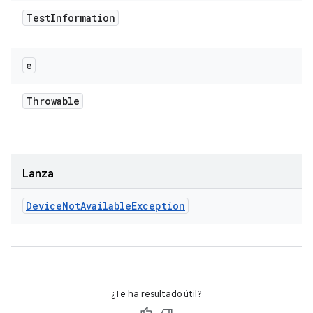
Test
Information
e
Throwable
Lanza
Device
Not
Available
Exception
¿Te ha resultado útil?