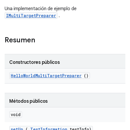
Una implementación de ejemplo de
IMultiTargetPreparer
.
Resumen
Constructores públicos
Hello
World
Multi
Target
Preparer
()
Métodos públicos
void
set
Up
(
Test
Information
test
Info)