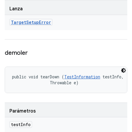
Lanza
Target
Setup
Error
demoler
public void tearDown (
TestInformation
 testInfo, 

                Throwable e)
Parámetros
test
Info