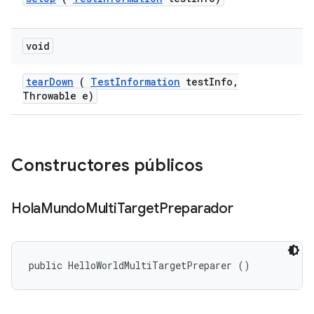
void
tear
Down
(
Test
Information
test
Info
,
Throwable e)
Constructores públicos
Hola
Mundo
Multi
Target
Preparador
public HelloWorldMultiTargetPreparer ()