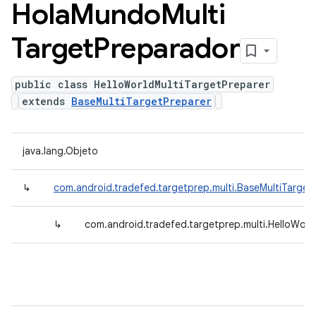
Hola
Mundo
Multi
Target
Preparador
public class HelloWorldMultiTargetPreparer
extends
BaseMultiTargetPreparer
java.lang.Objeto
↳
com.android.tradefed.targetprep.multi.BaseMultiTarget
↳
com.android.tradefed.targetprep.multi.HelloWorl