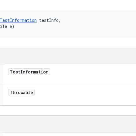
TestInformation
 testInfo, 

ble e)
Test
Information
Throwable