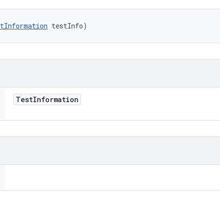
tInformation
 testInfo)
Test
Information