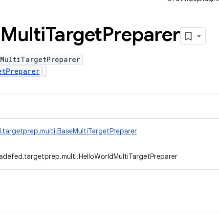
d
Multi
Target
Preparer
dMultiTargetPreparer
etPreparer
.targetprep.multi.BaseMultiTargetPreparer
adefed.targetprep.multi.HelloWorldMultiTargetPreparer