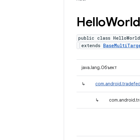
Hello
Worl
public class HelloWorl
extends
BaseMultiTarg
java.lang.Объект
↳
com.android.tradefed
↳
com.android.tr