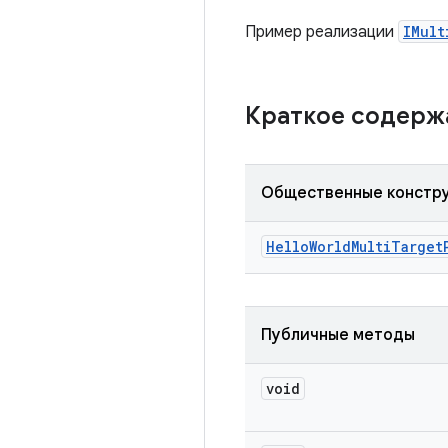
Пример реализации
IMult
Краткое содер
Общественные констр
Hello
World
Multi
Target
Публичные методы
void