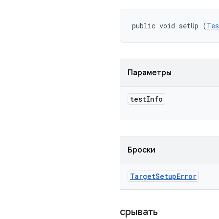
public void setUp (
Tes
Параметры
test
Info
Броски
Target
Setup
Error
срывать