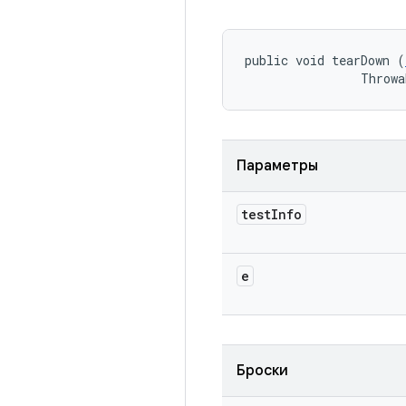
public void tearDown (
                Throwa
Параметры
test
Info
e
Броски