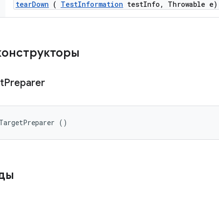
tear
Down
(
Test
Information
test
Info
,
Throwable e)
конструкторы
t
Preparer
iTargetPreparer ()
оды