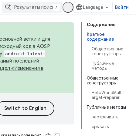
/
Войти
Содержание
Краткое
основной ветки и для
содержание
исходный код в AOSP
Общественные
ку
android-latest-
конструкторы
 самый последний
Публичные
здел «Изменения в
методы
Общественные
конструкторы
HelloWorldMultiT
argetPreparer
Публичные методы
настраивать
срывать
 оказалась полезной?