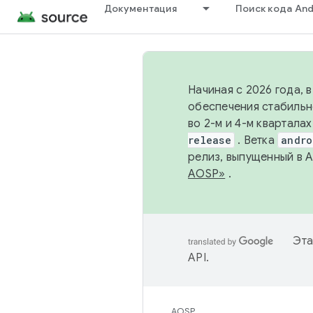
Документация
Поиск кода And
Начиная с 2026 года, 
обеспечения стабильн
во 2-м и 4-м квартала
release
. Ветка
andro
релиз, выпущенный в 
AOSP»
.
Эта
API
.
AOSP