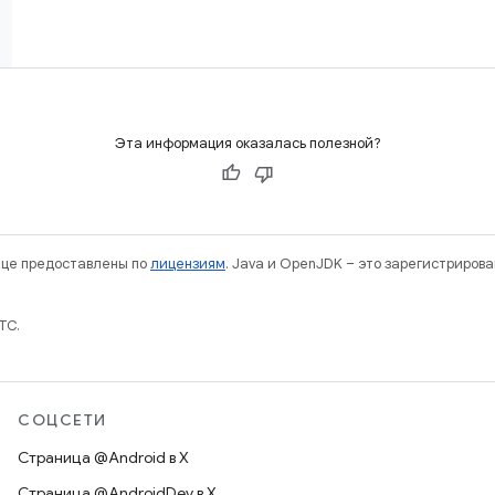
Эта информация оказалась полезной?
нице предоставлены по
лицензиям
. Java и OpenJDK – это зарегистриров
TC.
СОЦСЕТИ
Страница @Android в X
Страница @AndroidDev в X