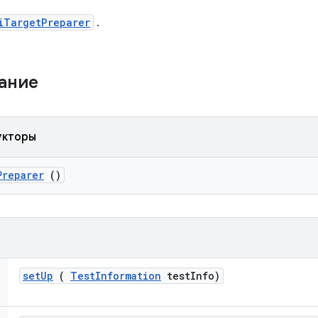
iTargetPreparer
.
жание
укторы
Preparer
()
set
Up
(
Test
Information
test
Info)