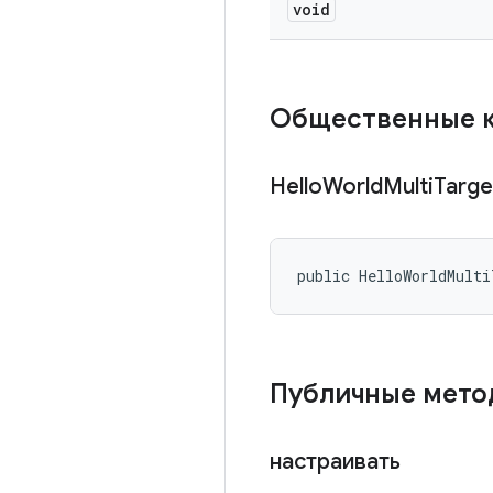
void
Общественные 
Hello
World
Multi
Targe
public HelloWorldMult
Публичные мет
настраивать