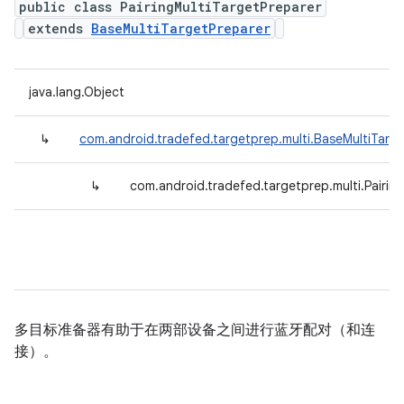
public class PairingMultiTargetPreparer
extends
BaseMultiTargetPreparer
java.lang.Object
↳
com.android.tradefed.targetprep.multi.BaseMultiTarg
↳
com.android.tradefed.targetprep.multi.Pairin
多目标准备器有助于在两部设备之间进行蓝牙配对（和连
接）。