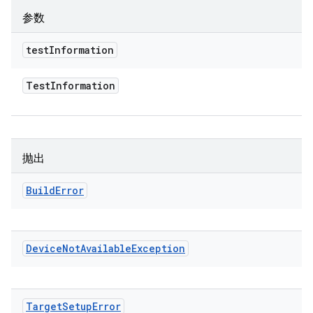
参数
test
Information
Test
Information
抛出
Build
Error
Device
Not
Available
Exception
Target
Setup
Error