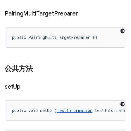
Pairing
Multi
Target
Preparer
public PairingMultiTargetPreparer ()
公共方法
set
Up
public void setUp (
TestInformation
 testInformation