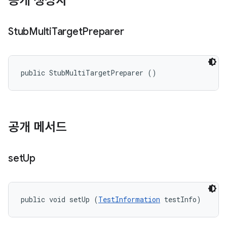
공개 생성자
Stub
Multi
Target
Preparer
public StubMultiTargetPreparer ()
공개 메서드
set
Up
public void setUp (
TestInformation
 testInfo)