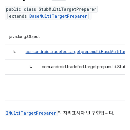
public class StubMultiTargetPreparer
extends
BaseMultiTargetPreparer
java.lang.Object
↳
com.android.tradefed.targetprep.multi.BaseMultiTarg
↳
com.android.tradefed.targetprep.multi.StubM
IMultiTargetPreparer
의 자리표시자 빈 구현입니다.