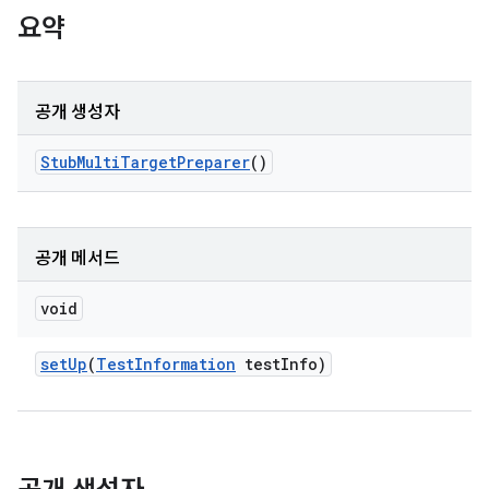
요약
공개 생성자
Stub
Multi
Target
Preparer
()
공개 메서드
void
set
Up
(
Test
Information
test
Info)