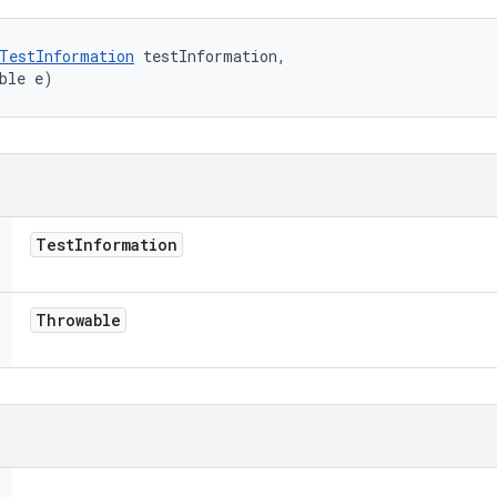
TestInformation
 testInformation, 

ble e)
Test
Information
Throwable