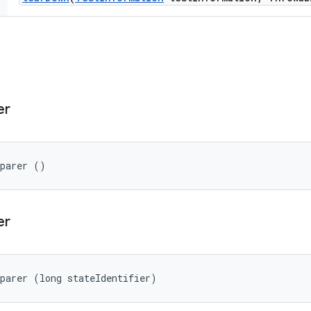
er
eparer ()
er
parer (long stateIdentifier)