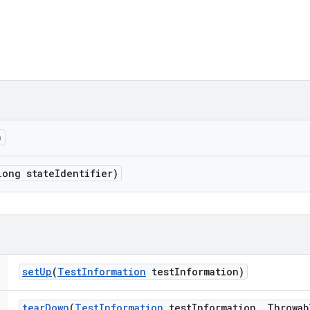
)
long state
Identifier)
set
Up
(
Test
Information
test
Information)
tear
Down
(
Test
Information
test
Information
,
Throwab