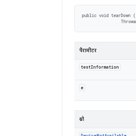
public void tearDown (
                Throwa
पैरामीटर
test
Information
e
थ्रो
Device
Not
Available