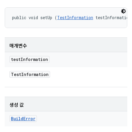
public void setUp (
TestInformation
 testInformation
매개변수
test
Information
Test
Information
생성 값
Build
Error