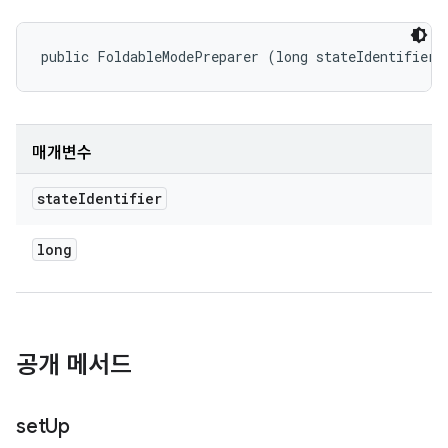
public FoldableModePreparer (long stateIdentifier)
매개변수
state
Identifier
long
공개 메서드
set
Up