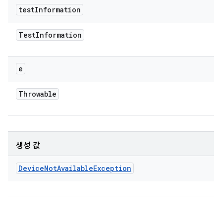
test
Information
Test
Information
e
Throwable
생성 값
Device
Not
Available
Exception