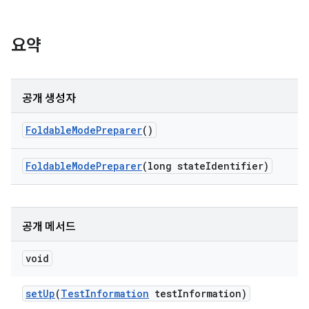
요약
공개 생성자
Foldable
Mode
Preparer
()
Foldable
Mode
Preparer
(long state
Identifier)
공개 메서드
void
set
Up
(
Test
Information
test
Information)