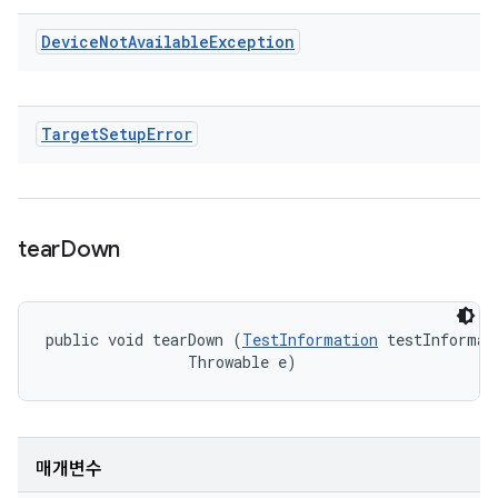
Device
Not
Available
Exception
Target
Setup
Error
tear
Down
public void tearDown (
TestInformation
 testInformati
                Throwable e)
매개변수