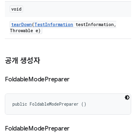
void
tear
Down
(
Test
Information
test
Information
,
Throwable e)
공개 생성자
Foldable
Mode
Preparer
public FoldableModePreparer ()
Foldable
Mode
Preparer