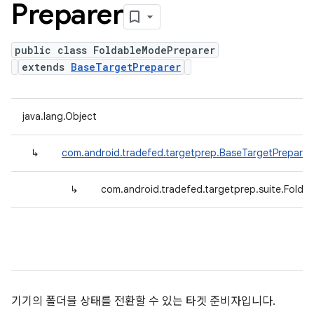
Preparer
public class FoldableModePreparer
extends
BaseTargetPreparer
java.lang.Object
↳
com.android.tradefed.targetprep.BaseTargetPreparer
↳
com.android.tradefed.targetprep.suite.Folda
기기의 폴더블 상태를 전환할 수 있는 타겟 준비자입니다.