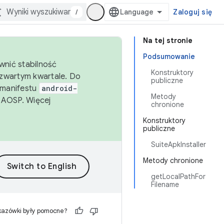
/
Zaloguj się
Na tej stronie
Podsumowanie
wnić stabilność
Konstruktory
zwartym kwartale. Do
publiczne
 manifestu
android-
Metody
 AOSP. Więcej
chronione
Konstruktory
publiczne
SuiteApkInstaller
Metody chronione
getLocalPathFor
Filename
kazówki były pomocne?