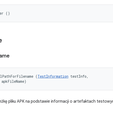
er ()
e
name
alPathForFilename (
TestInformation
 testInfo, 

 apkFileName)
eżkę pliku APK na podstawie informacji o artefaktach testowy