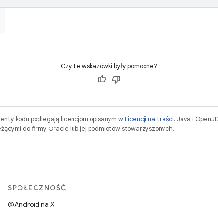
Czy te wskazówki były pomocne?
menty kodu podlegają licencjom opisanym w
Licencji na treści
. Java i OpenJ
ącymi do firmy Oracle lub jej podmiotów stowarzyszonych.
.
SPOŁECZNOŚĆ
@Android na X