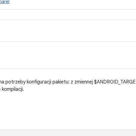
parer
APK na potrzeby konfiguracji pakietu: z zmiennej $ANDROID_TA
kompilacji.