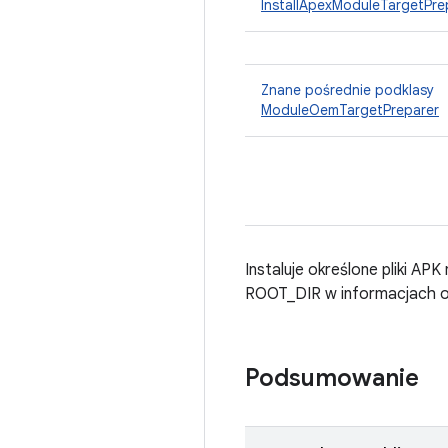
InstallApexModuleTargetPre
Znane pośrednie podklasy
ModuleOemTargetPreparer
Instaluje określone pliki 
ROOT_DIR w informacjach o 
Podsumowanie