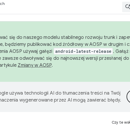
rch
wać się do naszego modelu stabilnego rozwoju trunk i zape
e, będziemy publikować kod źródłowy w AOSP w drugim i c
enia AOSP używaj gałęzi
android-latest-release
. Gałąź
 zawsze odwoływać się do najnowszej wersji przesłanej do
 artykule
Zmiany w AOSP
.
gle używa technologii AI do tłumaczenia treści na Twój
umaczenia wygenerowane przez AI mogą zawierać błędy.
Czy te ws