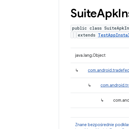
Suite
Apk
In
public class SuiteApkIn
extends
TestAppInsta
java.lang.Object
↳
com.android.tradefed
↳
com.android.tr
↳
com.andr
Znane bezpośrednie podkla