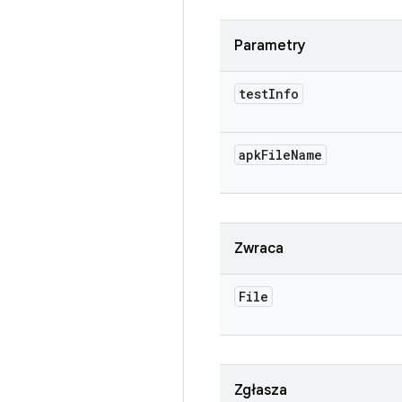
Parametry
test
Info
apk
File
Name
Zwraca
File
Zgłasza