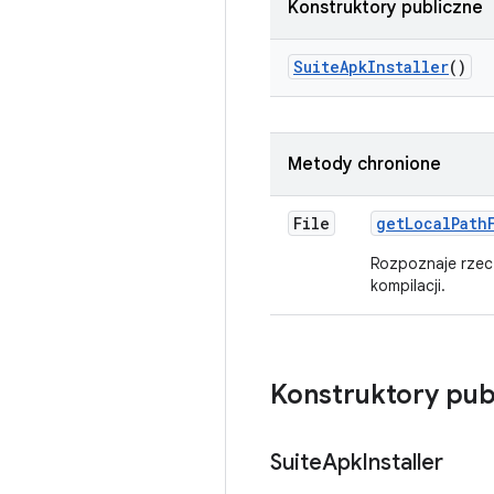
Konstruktory publiczne
Suite
Apk
Installer
()
Metody chronione
File
get
Local
Path
Rozpoznaje rzecz
kompilacji.
Konstruktory pub
Suite
Apk
Installer