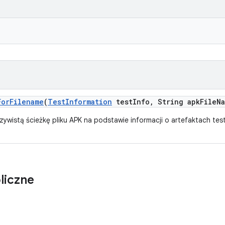
For
Filename
(
Test
Information
test
Info
,
String apk
File
N
ywistą ścieżkę pliku APK na podstawie informacji o artefaktach te
liczne