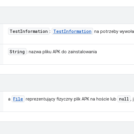
Test
Information
Test
Information
:
na potrzeby wywoła
String
: nazwa pliku APK do zainstalowania
File
null
a
reprezentujący fizyczny plik APK na hoście lub
, 