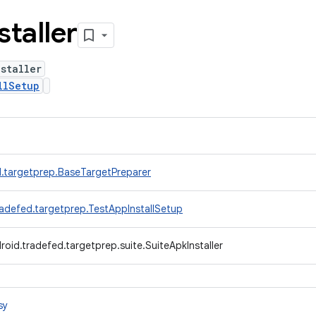
staller
staller
llSetup
.targetprep.BaseTargetPreparer
adefed.targetprep.TestAppInstallSetup
oid.tradefed.targetprep.suite.SuiteApkInstaller
sy