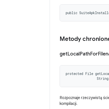
public SuiteApkInstall
Metody chronion
get
Local
Path
For
File
protected File getLoc
                String
Rozpoznaje rzeczywistą ści
kompilacji.