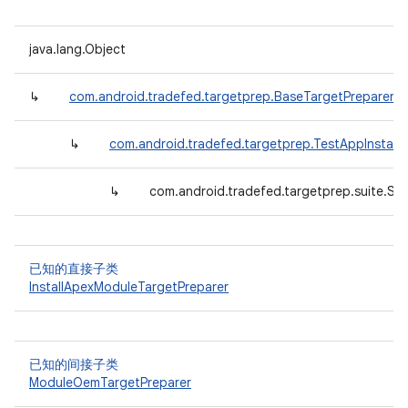
java.lang.Object
↳
com.android.tradefed.targetprep.BaseTargetPreparer
↳
com.android.tradefed.targetprep.TestAppInstall
↳
com.android.tradefed.targetprep.suite.Suit
已知的直接子类
InstallApexModuleTargetPreparer
已知的间接子类
ModuleOemTargetPreparer